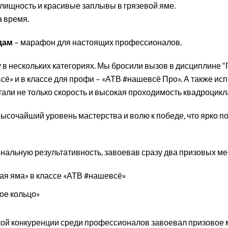
лищность и красивые заплывы в грязевой яме.
 время.
дам
– марафон для настоящих профессионалов.
в нескольких категориях. Мы бросили вызов в дисциплине “Г
сё» и в классе для профи – «АТВ #нашевсё Про». А также ис
али не только скорость и высокая проходимость квадроцикла,
сочайший уровень мастерства и волю к победе, что ярко по
альную результативность, завоевав сразу два призовых ме
ая яма» в классе «АТВ #нашевсё»
ое кольцо»
ткой конкуренции среди профессионалов завоевал призовое 