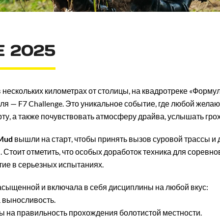
 2025
 в нескольких километрах от столицы, на квадротреке «Форму
 — F7 Challenge. Это уникальное событие, где любой жела
у, а также почувствовать атмосферу драйва, услышать грох
 Mud
вышли на старт, чтобы принять вызов суровой трассы и д
Стоит отметить, что особых доработок техника для соревно
ие в серьезных испытаниях.
сыщенной и включала в себя дисциплины на любой вкус:
а выносливость.
ы на правильность прохождения болотистой местности.