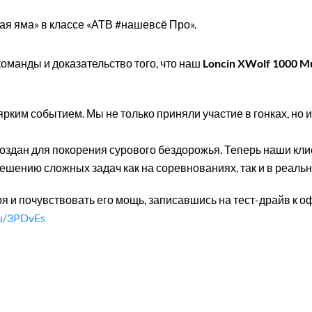
ая яма» в классе «АТВ #нашевсё Про».
команды и доказательство того, что наш
Loncin XWolf 1000 M
с ярким событием. Мы не только приняли участие в гонках, н
создан для покорения сурового бездорожья. Теперь наши кл
решению сложных задач как на соревнованиях, так и в реаль
ря и почувствовать его мощь, записавшись на тест-драйв к 
.ru/3PDvEs