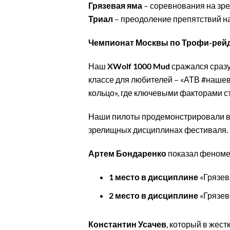
Грязевая яма
– соревнования на зре
Триал
– преодоление препятствий на
Чемпионат Москвы по Трофи-рей
Наш
XWolf 1000 Mud
сражался сразу 
классе для любителей – «АТВ #нашев
кольцо», где ключевыми факторами ст
Наши пилоты продемонстрировали вы
зрелищных дисциплинах фестиваля.
Артем Бондаренко
показал феномен
1 место в дисциплине
«Грязев
2 место в дисциплине
«Грязев
Константин Усачев
, который в жес