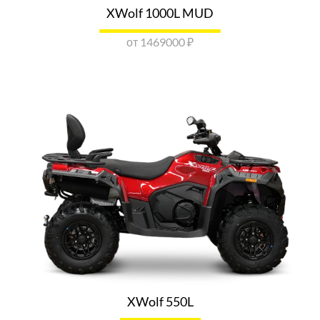
XWolf 1000L MUD
VOGE LONCIN ВЛАДИМИР
от 1469000 ₽
г. Владимир, ул. Опольевская улица, 1к41
Показать номер
ОТПРАВИТЬ ЗАПРОС
VOGE LONCIN ВОЛОГДА
г. Вологда, ул. Преображенского, 45Б
Показать номер
ОТПРАВИТЬ ЗАПРОС
VOGE LONCIN ЕКАТЕРИНБУРГ
г. Екатеринбург, ул. Восточная, д. 51
Показать номер
ОТПРАВИТЬ ЗАПРОС
XWolf 550L
VOGE LONCIN РАДАР-ЭКСТРИМ