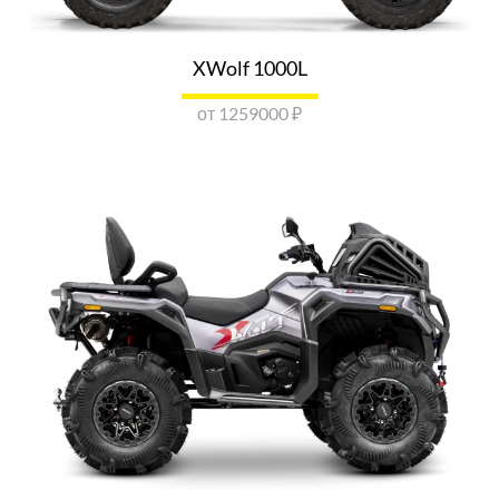
Показать номер
ОТПРАВИТЬ ЗАПРОС
XWolf 1000L
LONCIN АМ-МОТОРС САНКТ-
ПЕТЕРБУРГ
от 1259000 ₽
г. Санкт-Петербург, проспект Народного Ополчения, д.22
Показать номер
ОТПРАВИТЬ ЗАПРОС
LONCIN ТЕХНО ЭКСПЕРТ
г. Санкт-Петербург, пос. Парголово, Выборгское шоссе,
дом 499
Показать номер
ОТПРАВИТЬ ЗАПРОС
LONCIN MOTOPULSE БАРНАУЛ
г. Барнаул, ул. Попова, д. 214
Показать номер
ОТПРАВИТЬ ЗАПРОС