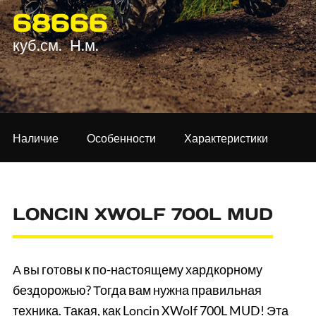
686
66
куб.см.
Н.м.
Наличие
Особенности
Характеристики
LONCIN XWOLF 700L MUD
А вы готовы к по-настоящему хардкорному
бездорожью? Тогда вам нужна правильная
техника. Такая, как Loncin XWolf 700L MUD! Эта