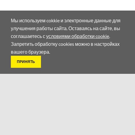
Нижегородская обл, пос. Ждановский, ул. Придорожная,
д. 15
Показать номер
ОТПРАВИТЬ ЗАПРОС
Мы используем cokkie и электронные данные для
улучшения работы сайта. Оставаясь на сайте, вы
соглашаетесь с
условиями обработки cookie
.
LONCIN АКТИВНЫЙ ОТДЫХ
НОВОСИБИРСК
Запретить обработку cookies можно в настройках
вашего браузера.
ул. Кошурникова, 39/1
ПРИНЯТЬ
Показать номер
ОТПРАВИТЬ ЗАПРОС
LONCIN АКТИВНЫЙ ОТДЫХ
Наверх
НОВОСИБИРСК
ул. Ватутина, 61
Показать номер
ОТПРАВИТЬ ЗАПРОС
LONCIN АКТИВНЫЙ ОТДЫХ
НОВОСИБИРСК