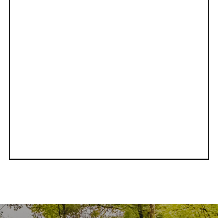
Показать номер
ОТПРАВИТЬ ЗАПРОС
VOGE LONCIN АВТОДОМ ЗОРГЕ
МОСКВА
г. Москва, ул. Зорге, д. 17
Показать номер
ОТПРАВИТЬ ЗАПРОС
VOGE LONCIN АВТОДОМ АЛТУФЬЕВО
МОСКВА
Москва, МКАД, 85-й км, вл5с1, торг.-пром. зона
Алтуфьево, п. Вёшки
Показать номер
ОТПРАВИТЬ ЗАПРОС
VOGE LONCIN АТЛАНТ СЕРВИС
МОСКВА
г. Москва, 78 км МКАД, д. 14, корп.1