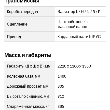
Трансмиссия
Коробка передач
Вариатор L / H / N / R / P
Центробежное в
Сцепление
масляной ванне
Привод
Карданный вал и ШРУС
Масса и габариты
Габариты (Д х Ш х В), мм
2220 х 1180 х 1350
Колесная база, мм
1480
Дорожный просвет, мм
305
Высота по сиденью, мм
910
Снаряженная масса, кг
385