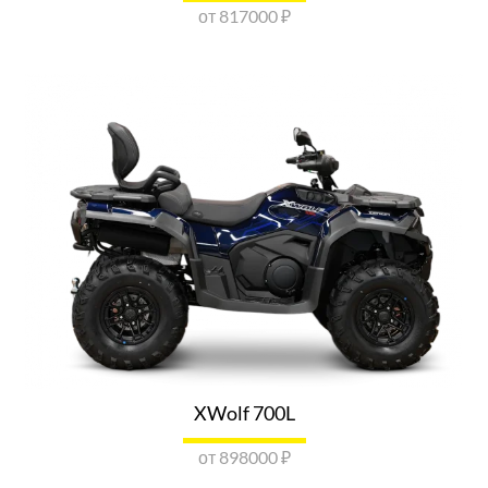
ИВАНОВО
от 817000 ₽
г. Иваново, ул. Пограничника Рыжикова, д. 36
Показать номер
ОТПРАВИТЬ ЗАПРОС
VOGE LONCIN ДЦ КАПИТАН КАЗАНЬ
г. Казань ул. Оренбургский тракт, 46
Показать номер
ОТПРАВИТЬ ЗАПРОС
LONCIN КАЗАНЬ
г. Казань, ул. Академика Арбузова, д. 5
Показать номер
ОТПРАВИТЬ ЗАПРОС
XWolf 700L
VOGE КИРОВ
г. Киров, ул. Производственная, д. 24Б
от 898000 ₽