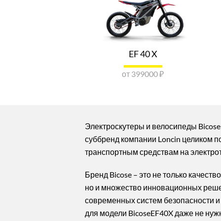
EF 40 X
от 399000 ₽
Электроскутеры и велосипеды Bicose 
суббренд компании Loncin целиком 
транспортным средствам на электрот
Бренд Bicose – это не только качеств
но и множество инновационных реше
современных систем безопасности и 
для модели BicoseEF40X даже не нужн