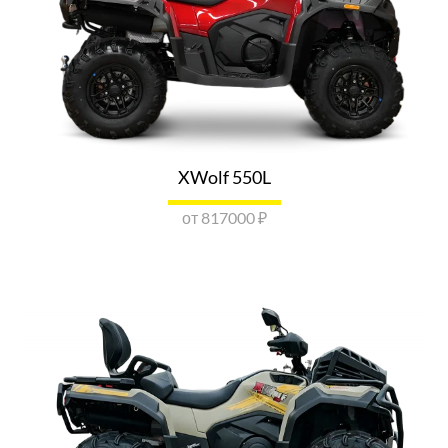
LONCIN ТЕХНО ЭКСПЕРТ
г. Санкт-Петербург, пос. Парголово, Выборгское шоссе,
дом 499
Показать номер
ОТПРАВИТЬ ЗАПРОС
XWolf 550L
LONCIN MOTOPULSE БАРНАУЛ
г. Барнаул, ул. Попова, д. 214
от 817000 ₽
Показать номер
ОТПРАВИТЬ ЗАПРОС
VOGE LONCIN ВЛАДИМИР
г. Владимир, ул. Опольевская улица, 1к41
Показать номер
ОТПРАВИТЬ ЗАПРОС
VOGE LONCIN ВОРОНЕЖ