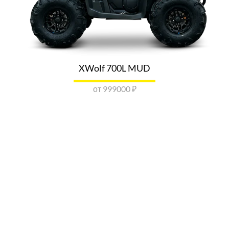
г. Воронеж, ул. Машиностроителей, д. 8
Показать номер
ОТПРАВИТЬ ЗАПРОС
LONCIN КВАДРОРАЙ ВОРОНЕЖ
XWolf 700L MUD
г. Хутор, Ветряк. ул, Выборская 17
от 999000 ₽
Показать номер
ОТПРАВИТЬ ЗАПРОС
VOGE LONCIN ЕКАТЕРИНБУРГ
г. Екатеринбург, ул. Восточная, д. 51
Показать номер
ОТПРАВИТЬ ЗАПРОС
VOGE LONCIN РАДАР-ЭКСТРИМ
ИВАНОВО
г. Иваново, ул. Пограничника Рыжикова, д. 36