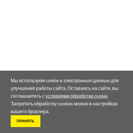
Показать номер
ОТПРАВИТЬ ЗАПРОС
LONCIN ИРКУТСК
ул. Напольная 69 стр 1
Показать номер
ОТПРАВИТЬ ЗАПРОС
VOGE LONCIN ДЦ КАПИТАН КАЗАНЬ
г. Казань ул. Оренбургский тракт, 46
Показать номер
ОТПРАВИТЬ ЗАПРОС
Мы используем cokkie и электронные данные для
улучшения работы сайта. Оставаясь на сайте, вы
соглашаетесь с
условиями обработки cookie
.
LONCIN КАЗАНЬ
Запретить обработку cookies можно в настройках
г. Казань, ул. Академика Арбузова, д. 5
вашего браузера.
Показать номер
ОТПРАВИТЬ ЗАПРОС
ПРИНЯТЬ