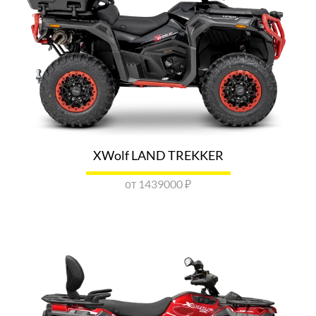
LONCIN BRUTAL TOYS МОСКВА
Москва, Московская обл., 1-е Успенское шоссе, вл. 2, стр.
6.
Показать номер
ОТПРАВИТЬ ЗАПРОС
LONCIN КЛАССИКА МОТО САНКТ-
ПЕТЕРБУРГ
XWolf LAND TREKKER
г. Санкт-Петербург, ул. Руставели, 29
от 1439000 ₽
Показать номер
ОТПРАВИТЬ ЗАПРОС
LONCIN АМ-МОТОРС САНКТ-
ПЕТЕРБУРГ
г. Санкт-Петербург, проспект Народного Ополчения, д.22
Показать номер
ОТПРАВИТЬ ЗАПРОС