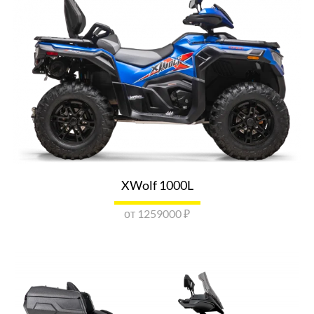
VOGE LONCIN UNIVERSAL MOTORS
ВОСТОК МОСКВА
г. Балашиха, шоссе Энтузиастов, 1Б
Показать номер
ОТПРАВИТЬ ЗАПРОС
VOGE LONCIN UNIVERSAL MOTORS ЮГ
МОСКВА
г. Москва, ул. Кировоградская, д. 11Б
XWolf 1000L
Показать номер
ОТПРАВИТЬ ЗАПРОС
от 1259000 ₽
VOGE UNIVERSAL MOTORS СЕВЕР
МОСКВА
г. Москва, МКАД, 78 км, д. 14 к. 1
Показать номер
ОТПРАВИТЬ ЗАПРОС