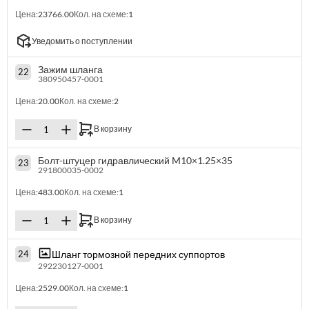
Цена:
23766.00
Кол. на схеме:
1
Уведомить о поступлении
Зажим шланга
22
380950457-0001
Цена:
20.00
Кол. на схеме:
2
В корзину
Болт-штуцер гидравлический M10×1.25×35
23
291800035-0002
Цена:
483.00
Кол. на схеме:
1
В корзину
Шланг тормозной передних суппортов
24
292230127-0001
Цена:
2529.00
Кол. на схеме:
1