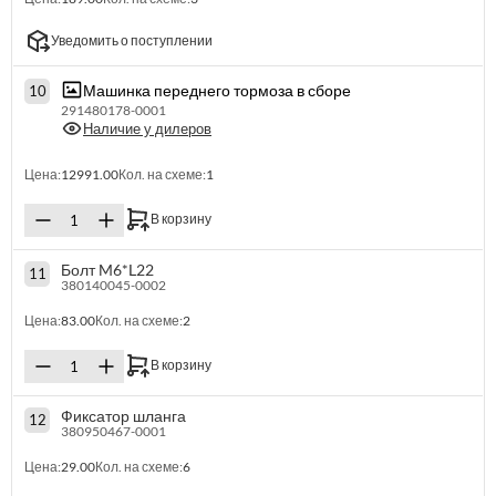
Уведомить о поступлении
Машинка переднего тормоза в сборе
10
291480178-0001
Наличие у дилеров
Цена:
12991.00
Кол. на схеме:
1
В корзину
Болт M6*L22
11
380140045-0002
Цена:
83.00
Кол. на схеме:
2
В корзину
Фиксатор шланга
12
380950467-0001
Цена:
29.00
Кол. на схеме:
6