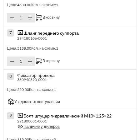
Цена:
4638.00
Кол. на схеме:
1
В корзину
Шланг переднего суппорта
7
294180106-0001
Цена:
5138.00
Кол. на схеме:
1
В корзину
Фиксатор провода
8
380940890-0001
Цена:
250.00
Кол. на схеме:
1
Уведомить о поступлении
Болт-штуцер гидравлический M10×1.25×22
9
291800031-0001
Наличие у дилеров
Цена:
189.00
Кол. на схеме:
3