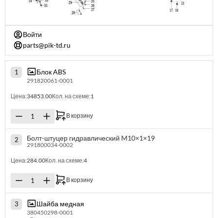
Войти
parts@pik-td.ru
Блок ABS
1
291820061-0001
Цена:
34853.00
Кол. на схеме:
1
В корзину
Болт-штуцер гидравлический M10×1×19
2
291800034-0002
Цена:
284.00
Кол. на схеме:
4
В корзину
Шайба медная
3
380450298-0001