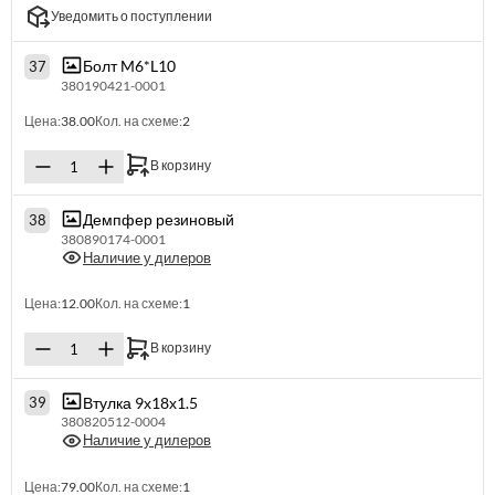
Уведомить о поступлении
Болт M6*L10
37
380190421-0001
Цена:
38.00
Кол. на схеме:
2
В корзину
Демпфер резиновый
38
380890174-0001
Наличие у дилеров
Цена:
12.00
Кол. на схеме:
1
В корзину
Втулка 9х18х1.5
39
380820512-0004
Наличие у дилеров
Цена:
79.00
Кол. на схеме:
1