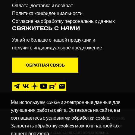
Оплата, доставка и возврат
Политика конфиденциальности
Согласие на обработку персональных данных
СВЯЖИТЕСЬ С НАМИ
Узнайте больше о нашей продукции и
получите индивидуальное предложение
ОБРАТНАЯ СВЯЗЬ
Мы используем cokkie и электронные данные для
улучшения работы сайта. Оставаясь на сайте, вы
соглашаетесь с
условиями обработки cookie
.
© 2019 - 2026. Мотоциклы, квадроциклы и скутеры VOGE®.
Запретить обработку cookies можно в настройках
Все права защищены в соответствии с законом РФ. При
цитировании ссылка на сайт обязательна.
вашего браузера.