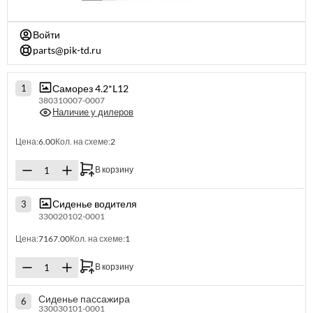
Войти
parts@pik-td.ru
Саморез 4.2*L12
1
380310007-0007
Наличие у дилеров
Цена:
6.00
Кол. на схеме:
2
В корзину
Сиденье водителя
3
330020102-0001
Цена:
7167.00
Кол. на схеме:
1
В корзину
Сиденье пассажира
6
330030101-0001