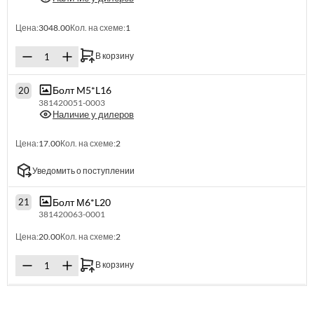
Цена:
3048.00
Кол. на схеме:
1
В корзину
Болт M5*L16
20
381420051-0003
Наличие у дилеров
Цена:
17.00
Кол. на схеме:
2
Уведомить о поступлении
Болт М6*L20
21
381420063-0001
Цена:
20.00
Кол. на схеме:
2
В корзину