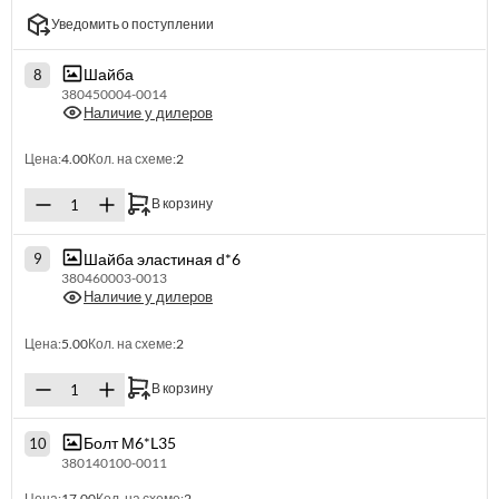
Уведомить о поступлении
Шайба
8
380450004-0014
Наличие у дилеров
Цена:
4.00
Кол. на схеме:
2
В корзину
Шайба эластиная d*6
9
380460003-0013
Наличие у дилеров
Цена:
5.00
Кол. на схеме:
2
В корзину
Болт М6*L35
10
380140100-0011
Цена:
17.00
Кол. на схеме:
2