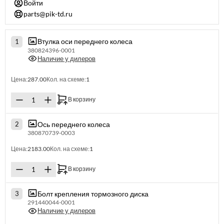
Войти
parts@pik-td.ru
Втулка оси переднего колеса
1
380824396-0001
Наличие у дилеров
Цена:
287.00
Кол. на схеме:
1
В корзину
Ось переднего колеса
2
380870739-0003
Цена:
2183.00
Кол. на схеме:
1
В корзину
Болт крепления тормозного диска
3
291440044-0001
Наличие у дилеров