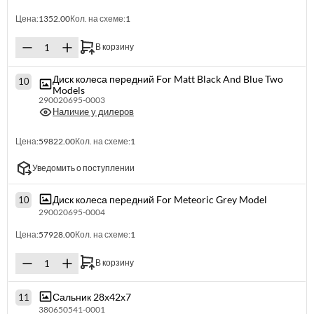
Цена:
1352.00
Кол. на схеме:
1
В корзину
Диск колеса передний For Matt Black And Blue Two
10
Models
290020695-0003
Наличие у дилеров
Цена:
59822.00
Кол. на схеме:
1
Уведомить о поступлении
Диск колеса передний For Meteoric Grey Model
10
290020695-0004
Цена:
57928.00
Кол. на схеме:
1
В корзину
Сальник 28х42х7
11
380650541-0001