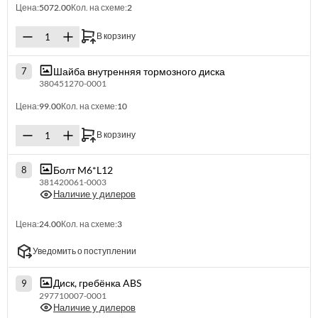
Цена:
5072.00
Кол. на схеме:
2
В корзину
Шайба внутренняя тормозного диска
7
380451270-0001
Цена:
99.00
Кол. на схеме:
10
В корзину
Болт M6*L12
8
381420061-0003
Наличие у дилеров
Цена:
24.00
Кол. на схеме:
3
Уведомить о поступлении
Диск, гребёнка ABS
9
297710007-0001
Наличие у дилеров