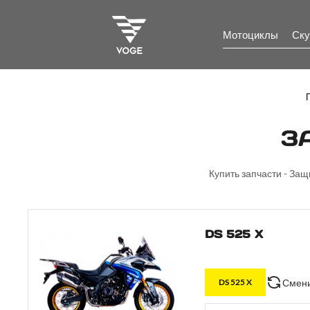
Мотоциклы
Ску
З
Купить запчасти - Защ
DS 525 X
Смени
DS 525 X