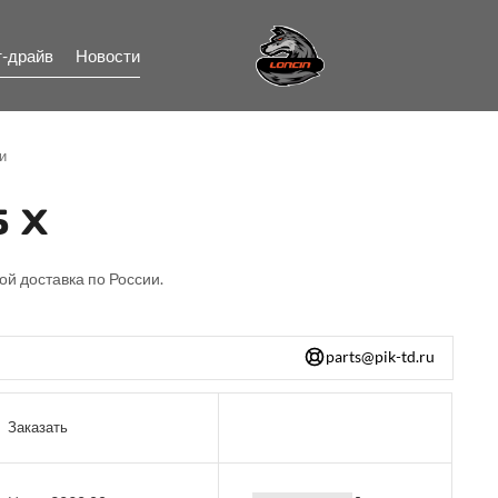
т-драйв
Новости
и
 X
ой доставка по России.
parts@pik-td.ru
Заказать