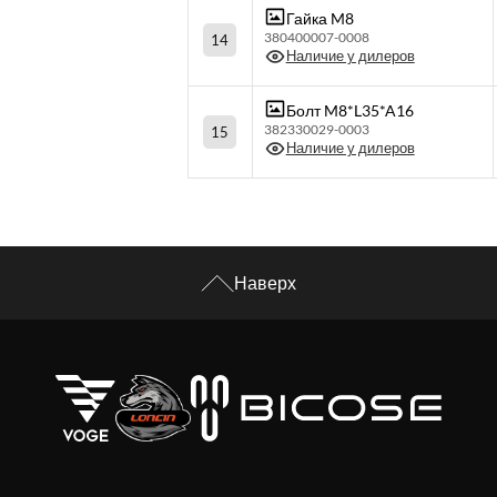
Гайка M8
380400007-0008
14
Наличие у дилеров
Болт M8*L35*A16
382330029-0003
15
Наличие у дилеров
Наверх