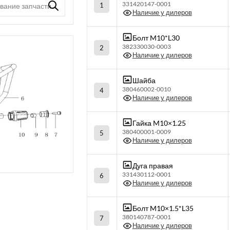
331420147-0001
1
Наличие у дилеров
Болт M10*L30
382330030-0003
2
Наличие у дилеров
Шайба
380460002-0010
4
Наличие у дилеров
Гайка M10×1.25
380400001-0009
5
Наличие у дилеров
Дуга правая
331430112-0001
6
Наличие у дилеров
Болт M10×1.5*L35
380140787-0001
7
Наличие у дилеров