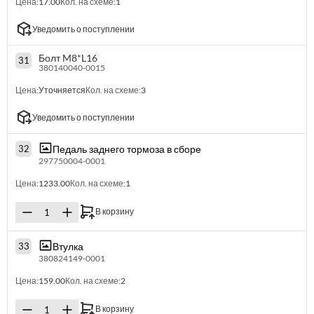
Цена:
17.00
Кол. на схеме:
1
Уведомить о поступлении
Болт M8*L16
31
380140040-0015
Цена:
Уточняется
Кол. на схеме:
3
Уведомить о поступлении
Педаль заднего тормоза в сборе
32
297750004-0001
Цена:
1233.00
Кол. на схеме:
1
В корзину
Втулка
33
380824149-0001
Цена:
159.00
Кол. на схеме:
2
В корзину