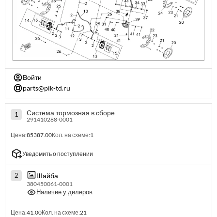
Войти
parts@pik-td.ru
Система тормозная в сборе
1
291410288-0001
Цена:
85387.00
Кол. на схеме:
1
Уведомить о поступлении
Шайба
2
380450061-0001
Наличие у дилеров
Цена:
41.00
Кол. на схеме:
21