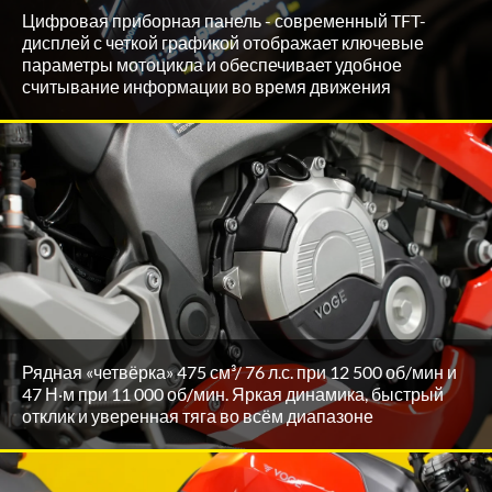
Цифровая приборная панель - современный TFT-
дисплей с четкой графикой отображает ключевые
параметры мотоцикла и обеспечивает удобное
считывание информации во время движения
Рядная «четвёрка» 475 см³/ 76 л.с. при 12 500 об/мин и
47 Н·м при 11 000 об/мин. Яркая динамика, быстрый
отклик и уверенная тяга во всём диапазоне