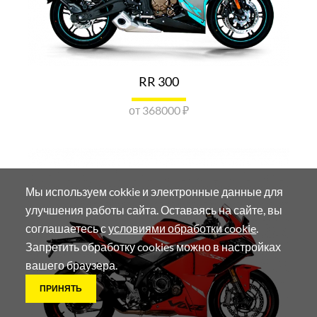
VOGE КРАСНОДАР
Краснодар, Ростовское шоссе, 23
Показать номер
ОТПРАВИТЬ ЗАПРОС
RR 300
от 368000 ₽
VOGE LONCIN НАБЕРЕЖНЫЕ ЧЕЛНЫ
г. Набережные Челны, Мензелинский тракт, д.11
Показать номер
ОТПРАВИТЬ ЗАПРОС
Мы используем cokkie и электронные данные для
LONCIN НАБЕРЕЖНЫЕ ЧЕЛНЫ
улучшения работы сайта. Оставаясь на сайте, вы
соглашаетесь с
условиями обработки cookie
.
г. Набережные Челны, пр.Вахитова, 14
Запретить обработку cookies можно в настройках
Показать номер
ОТПРАВИТЬ ЗАПРОС
вашего браузера.
ПРИНЯТЬ
VOGE LONCIN НОВОСИБИРСК