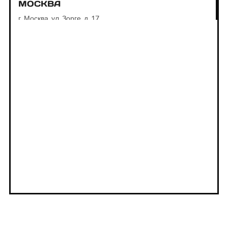
МОСКВА
г. Москва, ул. Зорге, д. 17
Показать номер
ОТПРАВИТЬ ЗАПРОС
VOGE LONCIN АВТОДОМ АЛТУФЬЕВО
МОСКВА
Москва, МКАД, 85-й км, вл5с1, торг.-пром. зона
Алтуфьево, п. Вёшки
Показать номер
ОТПРАВИТЬ ЗАПРОС
VOGE LONCIN UNIVERSAL MOTORS
ВОСТОК МОСКВА
г. Балашиха, шоссе Энтузиастов, 1Б
Показать номер
ОТПРАВИТЬ ЗАПРОС
VOGE LONCIN UNIVERSAL MOTORS ЮГ