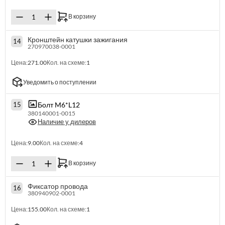
В корзину
Кронштейн катушки зажигания
14
270970038-0001
Цена:
271.00
Кол. на схеме:
1
Уведомить о поступлении
Болт M6*L12
15
380140001-0015
Наличие у дилеров
Цена:
9.00
Кол. на схеме:
4
В корзину
Фиксатор провода
16
380940902-0001
Цена:
155.00
Кол. на схеме:
1