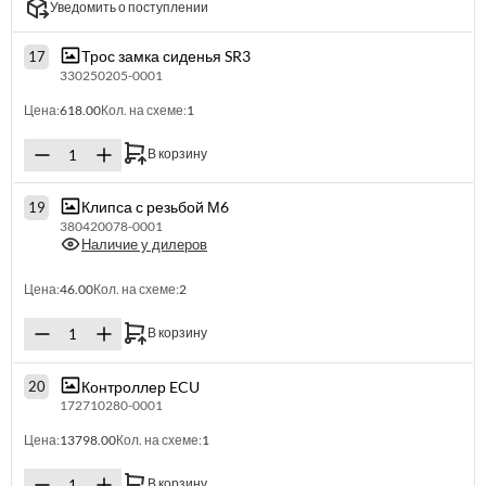
Уведомить о поступлении
Трос замка сиденья SR3
17
330250205-0001
Цена:
618.00
Кол. на схеме:
1
В корзину
Клипса с резьбой М6
19
380420078-0001
Наличие у дилеров
Цена:
46.00
Кол. на схеме:
2
В корзину
Контроллер ECU
20
172710280-0001
Цена:
13798.00
Кол. на схеме:
1
В корзину