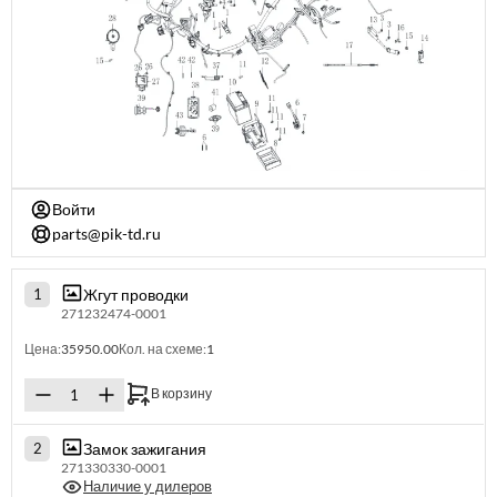
Войти
parts@pik-td.ru
Жгут проводки
1
271232474-0001
Цена:
35950.00
Кол. на схеме:
1
В корзину
Замок зажигания
2
271330330-0001
Наличие у дилеров