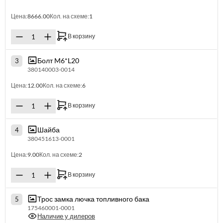
Цена:
8666.00
Кол. на схеме:
1
В корзину
Болт M6*L20
3
380140003-0014
Цена:
12.00
Кол. на схеме:
6
В корзину
Шайба
4
380451613-0001
Цена:
9.00
Кол. на схеме:
2
В корзину
Трос замка лючка топливного бака
5
175460001-0001
Наличие у дилеров