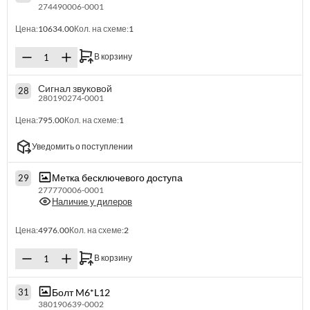
274490006-0001
Цена:
10634.00
Кол. на схеме:
1
В корзину
Сигнал звуковой
28
280190274-0001
Цена:
795.00
Кол. на схеме:
1
Уведомить о поступлении
Метка бесключевого доступа
29
277770006-0001
Наличие у дилеров
Цена:
4976.00
Кол. на схеме:
2
В корзину
Болт M6*L12
31
380190639-0002