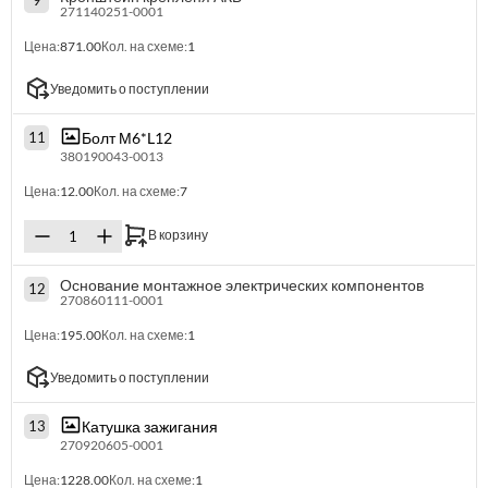
9
271140251-0001
Цена:
871.00
Кол. на схеме:
1
Уведомить о поступлении
Болт М6*L12
11
380190043-0013
Цена:
12.00
Кол. на схеме:
7
В корзину
Основание монтажное электрических компонентов
12
270860111-0001
Цена:
195.00
Кол. на схеме:
1
Уведомить о поступлении
Катушка зажигания
13
270920605-0001
Цена:
1228.00
Кол. на схеме:
1