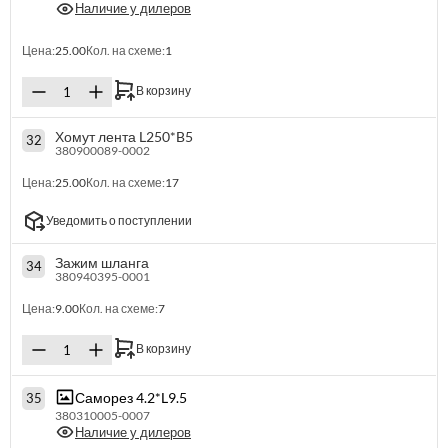
Наличие у дилеров
Цена:
25.00
Кол. на схеме:
1
В корзину
Хомут лента L250*B5
32
380900089-0002
Цена:
25.00
Кол. на схеме:
17
Уведомить о поступлении
Зажим шланга
34
380940395-0001
Цена:
9.00
Кол. на схеме:
7
В корзину
Саморез 4.2*L9.5
35
380310005-0007
Наличие у дилеров