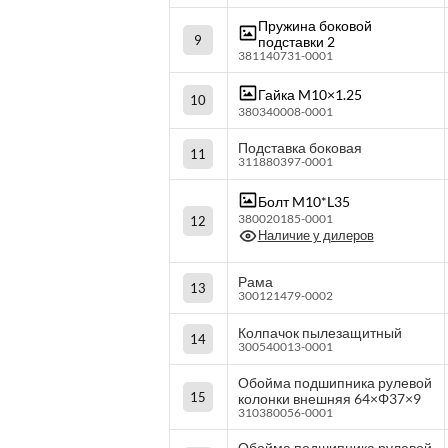
Пружина боковой
9
подставки 2
381140731-0001
Гайка M10×1.25
10
380340008-0001
Подставка боковая
11
311880397-0001
Болт M10*L35
380020185-0001
12
Наличие у дилеров
Рама
13
300121479-0002
Колпачок пылезащитный
14
300540013-0001
Обойма подшипника рулевой
15
колонки внешняя 64×Φ37×9
310380056-0001
Обойма подшипника рулевой