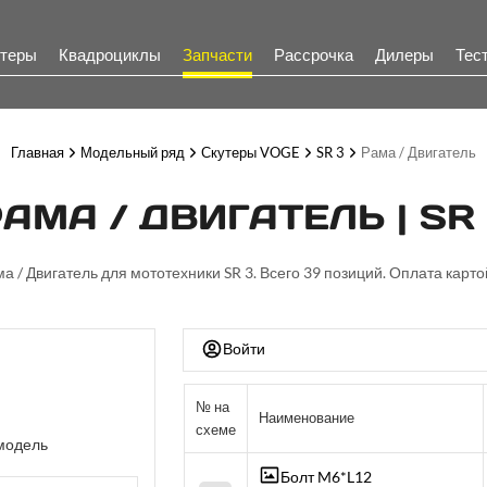
теры
Квадроциклы
Запчасти
Рассрочка
Дилеры
Тес
Главная
Модельный ряд
Скутеры VOGE
SR 3
Рама / Двигатель
АМА / ДВИГАТЕЛЬ | SR
ма / Двигатель для мототехники SR 3. Всего 39 позиций. Оплата карто
Войти
№ на
Наименование
схеме
модель
Болт M6*L12