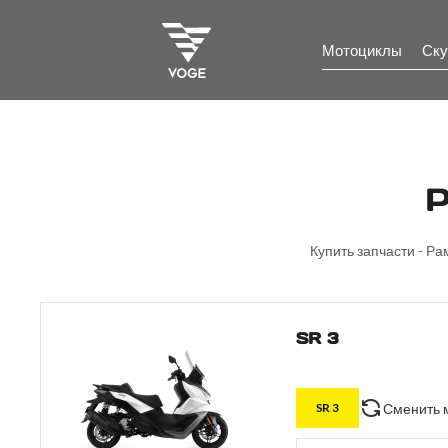
Мотоциклы
Ску
Р
Купить запчасти - Ра
SR 3
Сменить 
SR 3