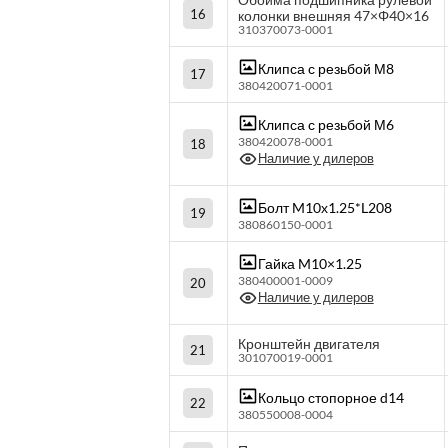
16
колонки внешняя 47×Φ40×16
310370073-0001
Клипса с резьбой М8
17
380420071-0001
Клипса с резьбой М6
380420078-0001
18
Наличие у дилеров
Болт M10х1.25*L208
19
380860150-0001
Гайка M10×1.25
380400001-0009
20
Наличие у дилеров
Кронштейн двигателя
21
301070019-0001
Кольцо стопорное d14
22
380550008-0004