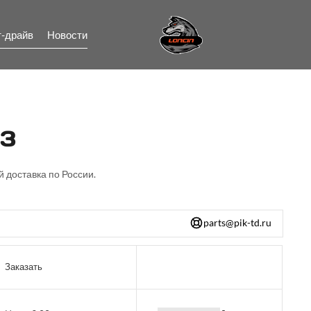
т-драйв
Новости
 3
й доставка по России.
parts@pik-td.ru
Заказать