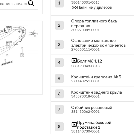
380140001-0015
1
Наличие у дилеров
Опора топливного бака
2
передняя
300970089-0001
Основание монтажное
3
электрических компонентов
270860111-0001
Болт М6*L12
4
380190043-0013
Кронштейн крепленя АКБ
5
271140251-0001
Кронштейн заднего крыла
6
343390018-0001
Отбойник резиновый
7
381430062-0001
Пружина боковой
8
подставки 1
381140730-0001