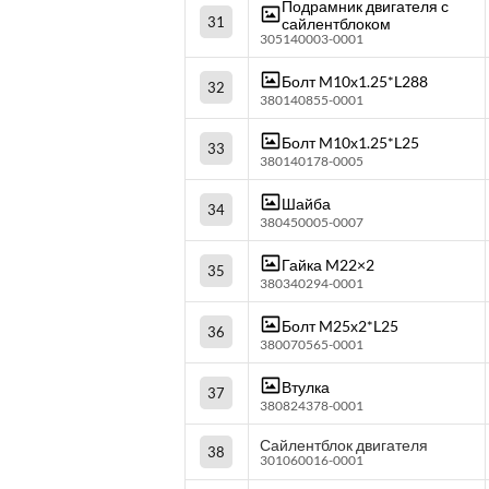
Подрамник двигателя с
31
сайлентблоком
305140003-0001
Болт M10х1.25*L288
32
380140855-0001
Болт M10х1.25*L25
33
380140178-0005
Шайба
34
380450005-0007
Гайка M22×2
35
380340294-0001
Болт M25х2*L25
36
380070565-0001
Втулка
37
380824378-0001
Сайлентблок двигателя
38
301060016-0001