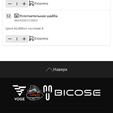
В корзину
Уплотнительная шайба
12
382420013-0001
Цена:
42.00
Кол. на схеме:
4
В корзину
Наверх