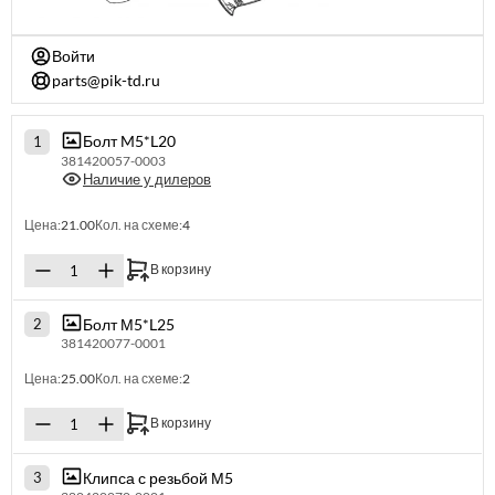
Войти
parts@pik-td.ru
Болт M5*L20
1
381420057-0003
Наличие у дилеров
Цена:
21.00
Кол. на схеме:
4
В корзину
Болт М5*L25
2
381420077-0001
Цена:
25.00
Кол. на схеме:
2
В корзину
Клипса с резьбой М5
3