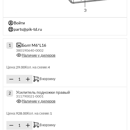
Войти
parts@pik-td.ru
Болт M6*L16
1
380190640-0002
Наличие у дилеров
Цена:
29.00
Кол. на схеме:
4
В корзину
Усилитель подножки правый
2
311790021-0001
Наличие у дилеров
Цена:
928.00
Кол. на схеме:
1
В корзину