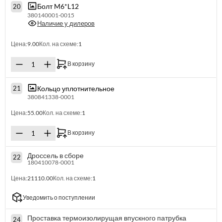
Болт M6*L12
20
380140001-0015
Наличие у дилеров
Цена:
9.00
Кол. на схеме:
1
В корзину
Кольцо уплотнительное
21
380841338-0001
Цена:
55.00
Кол. на схеме:
1
В корзину
Дроссель в сборе
22
180410078-0001
Цена:
21110.00
Кол. на схеме:
1
Уведомить о поступлении
Проставка термоизолирущая впускного патрубка
24