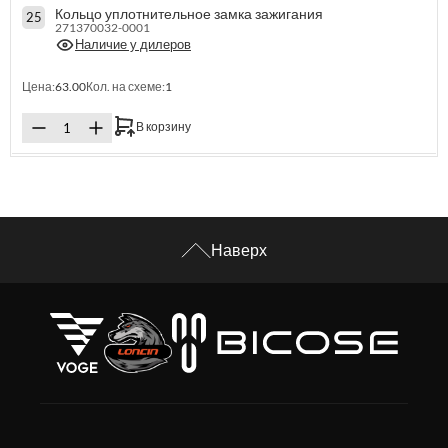
Кольцо уплотнительное замка зажигания
25
271370032-0001
Наличие у дилеров
Цена:
63.00
Кол. на схеме:
1
В корзину
Наверх