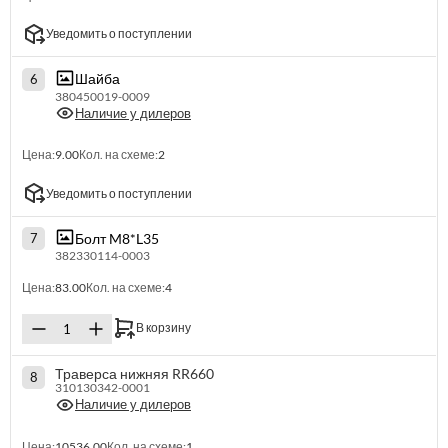
Уведомить о поступлении
Шайба
6
380450019-0009
Наличие у дилеров
Цена:
9.00
Кол. на схеме:
2
Уведомить о поступлении
Болт M8*L35
7
382330114-0003
Цена:
83.00
Кол. на схеме:
4
В корзину
Траверса нижняя RR660
8
310130342-0001
Наличие у дилеров
Цена:
10536.00
Кол. на схеме:
1