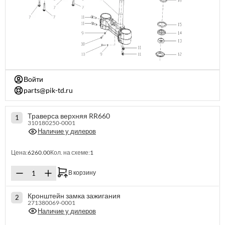
Войти
parts@pik-td.ru
Траверса верхняя RR660
1
310180250-0001
Наличие у дилеров
Цена:
6260.00
Кол. на схеме:
1
В корзину
Кронштейн замка зажигания
2
271380069-0001
Наличие у дилеров