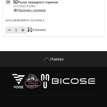
Рычаг переднего тормоза
38
271720273-0001
Наличие у дилеров
Цена:
2818.00
Кол. на схеме:
1
В корзину
Наверх