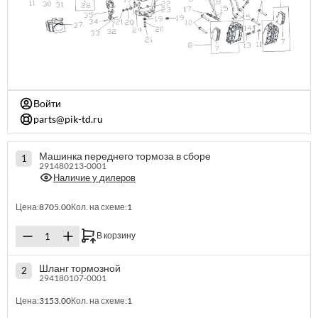
Войти
parts@pik-td.ru
Машинка переднего тормоза в сборе
1
291480213-0001
Наличие у дилеров
Цена:
8705.00
Кол. на схеме:
1
В корзину
Шланг тормозной
2
294180107-0001
Цена:
3153.00
Кол. на схеме:
1