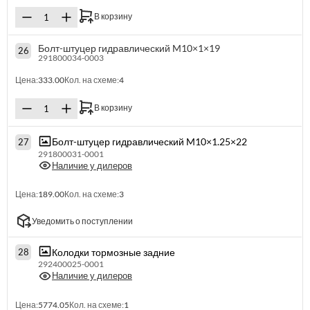
В корзину
Болт-штуцер гидравлический M10×1×19
26
291800034-0003
Цена:
333.00
Кол. на схеме:
4
В корзину
Болт-штуцер гидравлический M10×1.25×22
27
291800031-0001
Наличие у дилеров
Цена:
189.00
Кол. на схеме:
3
Уведомить о поступлении
Колодки тормозные задние
28
292400025-0001
Наличие у дилеров
Цена:
5774.05
Кол. на схеме:
1