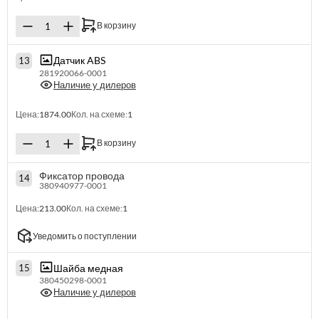
В корзину
Датчик ABS
13
281920066-0001
Наличие у дилеров
Цена:
1874.00
Кол. на схеме:
1
В корзину
Фиксатор провода
14
380940977-0001
Цена:
213.00
Кол. на схеме:
1
Уведомить о поступлении
Шайба медная
15
380450298-0001
Наличие у дилеров