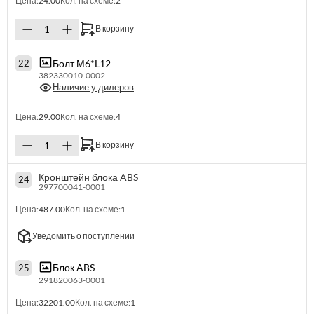
Цена:
24.00
Кол. на схеме:
2
В корзину
Болт М6*L12
22
382330010-0002
Наличие у дилеров
Цена:
29.00
Кол. на схеме:
4
В корзину
Кронштейн блока ABS
24
297700041-0001
Цена:
487.00
Кол. на схеме:
1
Уведомить о поступлении
Блок ABS
25
291820063-0001
Цена:
32201.00
Кол. на схеме:
1