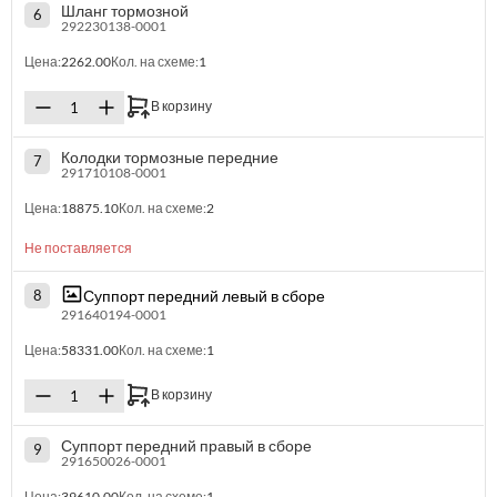
Шланг тормозной
6
292230138-0001
Цена:
2262.00
Кол. на схеме:
1
В корзину
Колодки тормозные передние
7
291710108-0001
Цена:
18875.10
Кол. на схеме:
2
Не поставляется
Суппорт передний левый в сборе
8
291640194-0001
Цена:
58331.00
Кол. на схеме:
1
В корзину
Суппорт передний правый в сборе
9
291650026-0001
Цена:
39610.00
Кол. на схеме:
1