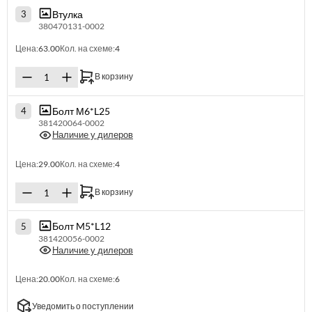
Втулка
3
380470131-0002
Цена:
63.00
Кол. на схеме:
4
В корзину
Болт М6*L25
4
381420064-0002
Наличие у дилеров
Цена:
29.00
Кол. на схеме:
4
В корзину
Болт M5*L12
5
381420056-0002
Наличие у дилеров
Цена:
20.00
Кол. на схеме:
6
Уведомить о поступлении