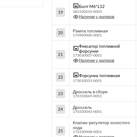
Болт M6*L12
382330010-0003
19
Наличие у дилеров
Рампа топливная
20
174960006-0001
Фиксатор топливной
форсунки
21
173030007-0001
Наличие у дилеров
Форсунка топливная
22
173010053-0001
Дроссель в сборе
23
170310069-0001
Дроссель
24
170320043-0001
Клапан-регулятор холостого
хода
25
174330008-0001
Наличие у дилеров