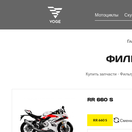
Мотоциклы
Ску
Гл
ФИЛ
Купить запчасти - Фильт
RR 660 S
Смени
RR 660 S