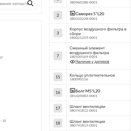
380960288-0001
Саморез 5*L20
2
380310228-0001
Корпус воздушного фильтра в
3
сборе
180021219-0001
Сменный элемент
воздушного фильтра
7
180100169-0001
Наличие у дилеров
Кольцо уплотнительное
15
180090116
Болт M5*L20
16
381420083-0001
Шланг вентиляции
17
380741812-0001
Шланг вентиляции
18
380741815-0001