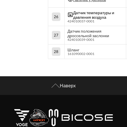
Датчик температуры и
26
давления воздуха
424010037-0001
Датчик положения
27
дроссельной заслонки
424010039-0001
Шланг
28
161090002-0001
Наверх