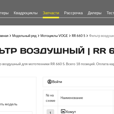
теры
Квадроциклы
Запчасти
Рассрочка
Дилеры
Тес
авная
Модельный ряд
Мотоциклы VOGE
RR 660 S
Фильтр воздуш
ЬТР ВОЗДУШНЫЙ | RR 6
р воздушный для мототехники RR 660 S. Всего 18 позиций. Оплата ка
Войти
№ на
Наименование
схеме
ть модель
Хомут
1