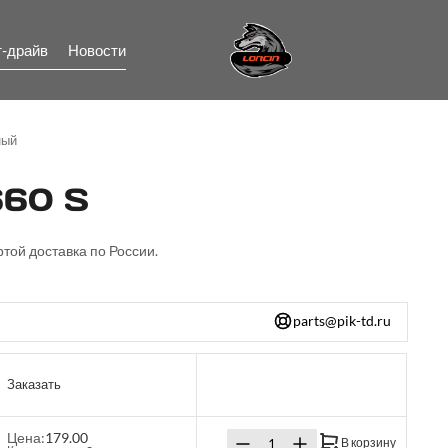
т-драйв
Новости
ный
60 S
ртой доставка по России.
parts@pik-td.ru
Заказать
Цена:
179.00
В корзину