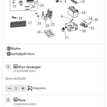
Войти
parts@pik-td.ru
Жгут проводки
1
271232608-0001
Цена:
31376.00
В корзину
Реле
2
274060004-0001