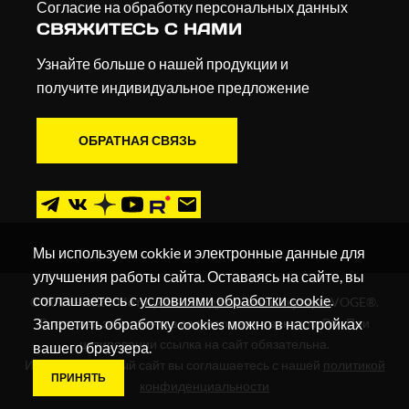
Согласие на обработку персональных данных
СВЯЖИТЕСЬ С НАМИ
Узнайте больше о нашей продукции и
получите индивидуальное предложение
ОБРАТНАЯ СВЯЗЬ
Мы используем cokkie и электронные данные для
улучшения работы сайта. Оставаясь на сайте, вы
соглашаетесь с
условиями обработки cookie
.
© 2019 - 2026. Мотоциклы, квадроциклы и скутеры VOGE®.
Запретить обработку cookies можно в настройках
Все права защищены в соответствии с законом РФ. При
цитировании ссылка на сайт обязательна.
вашего браузера.
Используя данный сайт вы соглашаетесь с нашей
политикой
ПРИНЯТЬ
конфиденциальности