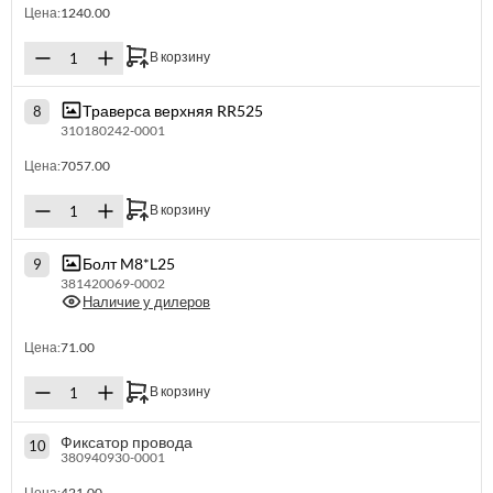
Цена:
1240.00
В корзину
Траверса верхняя RR525
8
310180242-0001
Цена:
7057.00
В корзину
Болт M8*L25
9
381420069-0002
Наличие у дилеров
Цена:
71.00
В корзину
Фиксатор провода
10
380940930-0001
Цена:
421.00