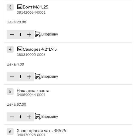
Болт M6*L25
3
381420064-0001
Цена:
20.00
В корзину
Саморез 4.2*L9.5
4
380310005-0006
Цена:
4.00
В корзину
Накладка хвоста
5
340690044-0001
Цена:
87.00
В корзину
Хвост правая чать RR525
6
340470028-0001