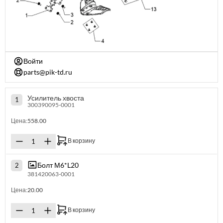
Войти
parts@pik-td.ru
Усилитель хвоста
1
300390095-0001
Цена:
558.00
В корзину
Болт М6*L20
2
381420063-0001
Цена:
20.00
В корзину