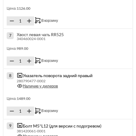
Цена:
1126.00
В корзину
Хвост левая чать RR525
7
340460024-0001
Цена:
989.00
В корзину
Указатель поворота задний правый
8
280790477-0002
Наличие у дилеров
Цена:
1489.00
В корзину
Болт M5*L12 (для версии с подогревом)
9
381420061-0001