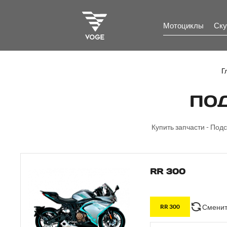
Мотоциклы
Ску
Г
ПОД
Купить запчасти - Под
RR 300
Сменит
RR 300