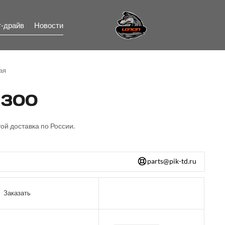
т-драйв
Новости
ая
 300
ой доставка по России.
parts@pik-td.ru
Заказать