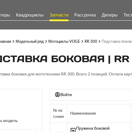
теры
Квадроциклы
Запчасти
Рассрочка
Дилеры
Тес
лавная
Модельный ряд
Мотоциклы VOGE
RR 300
Подставка боков
СТАВКА БОКОВАЯ | RR
ставка боковая для мототехники RR 300. Всего 2 позиций. Оплата карт
Войти
№ на
Наименование
схеме
ь модель
Пружина боковой