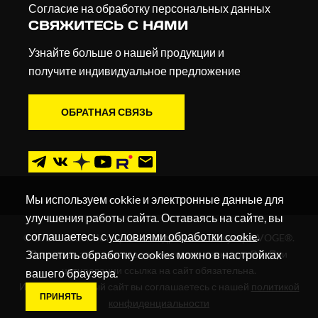
Согласие на обработку персональных данных
СВЯЖИТЕСЬ С НАМИ
Узнайте больше о нашей продукции и
получите индивидуальное предложение
ОБРАТНАЯ СВЯЗЬ
Мы используем cokkie и электронные данные для
улучшения работы сайта. Оставаясь на сайте, вы
соглашаетесь с
условиями обработки cookie
.
© 2019 - 2026. Мотоциклы, квадроциклы и скутеры VOGE®.
Запретить обработку cookies можно в настройках
Все права защищены в соответствии с законом РФ. При
цитировании ссылка на сайт обязательна.
вашего браузера.
Используя данный сайт вы соглашаетесь с нашей
политикой
ПРИНЯТЬ
конфиденциальности