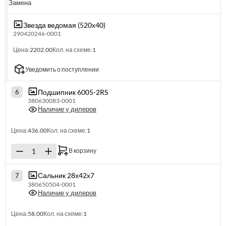
Замена
Звезда ведомая (520х40)
290420246-0001
Цена:
2202.00
Кол. на схеме:
1
Уведомить о поступлении
Подшипник 6005-2RS
6
380630083-0001
Наличие у дилеров
Цена:
436.00
Кол. на схеме:
1
В корзину
Сальник 28х42х7
7
380650504-0001
Наличие у дилеров
Цена:
58.00
Кол. на схеме:
1