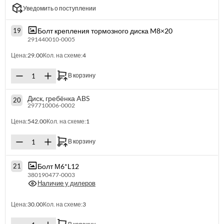
Уведомить о поступлении
Болт крепления тормозного диска M8×20
19
291440010-0005
Цена:
29.00
Кол. на схеме:
4
В корзину
Диск, гребёнка ABS
20
297710006-0002
Цена:
542.00
Кол. на схеме:
1
В корзину
Болт М6*L12
21
380190477-0003
Наличие у дилеров
Цена:
30.00
Кол. на схеме:
3