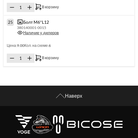
В корзину
Болт M6*L12
25
380140001-0015
Наличие у дилеров
Цена:
9.00
Кол. на схеме:
6
В корзину
Наверх