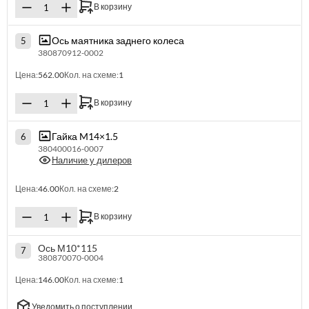
В корзину
Ось маятника заднего колеса
5
380870912-0002
Цена:
562.00
Кол. на схеме:
1
В корзину
Гайка M14×1.5
6
380400016-0007
Наличие у дилеров
Цена:
46.00
Кол. на схеме:
2
В корзину
Ось М10*115
7
380870070-0004
Цена:
146.00
Кол. на схеме:
1
Уведомить о поступлении