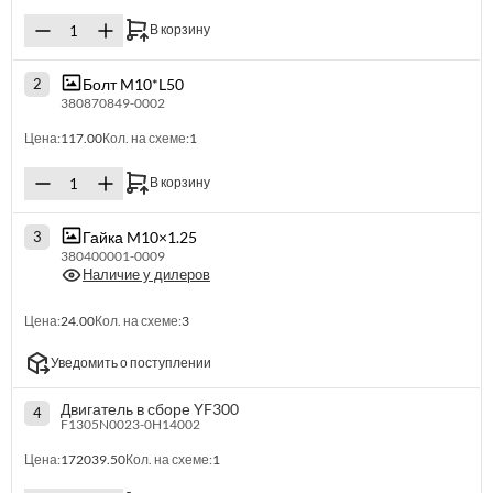
В корзину
Болт M10*L50
2
380870849-0002
Цена:
117.00
Кол. на схеме:
1
В корзину
Гайка M10×1.25
3
380400001-0009
Наличие у дилеров
Цена:
24.00
Кол. на схеме:
3
Уведомить о поступлении
Двигатель в сборе YF300
4
F1305N0023-0H14002
Цена:
172039.50
Кол. на схеме:
1