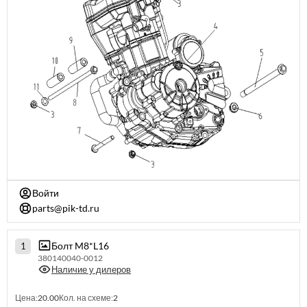
Войти
parts@pik-td.ru
Болт M8*L16
1
380140040-0012
Наличие у дилеров
Цена:
20.00
Кол. на схеме:
2