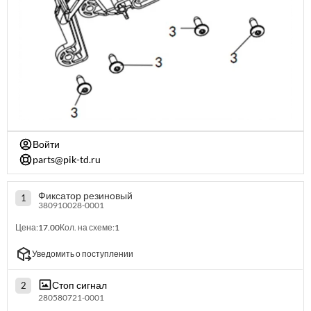
Войти
parts@pik-td.ru
Фиксатор резиновый
1
380910028-0001
Цена:
17.00
Кол. на схеме:
1
Уведомить о поступлении
Стоп сигнал
2
280580721-0001