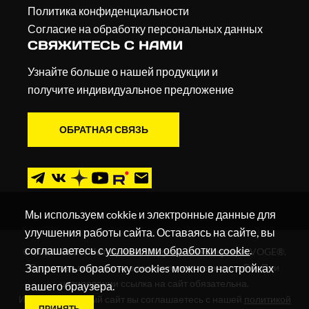
Политика конфиденциальности
Согласие на обработку персональных данных
СВЯЖИТЕСЬ С НАМИ
Узнайте больше о нашей продукции и
получите индивидуальное предложение
ОБРАТНАЯ СВЯЗЬ
Мы используем cokkie и электронные данные для
улучшения работы сайта. Оставаясь на сайте, вы
соглашаетесь с
условиями обработки cookie
.
© 2019 - 2026. Мотоциклы, квадроциклы и скутеры VOGE®.
Запретить обработку cookies можно в настройках
Все права защищены в соответствии с законом РФ. При
цитировании ссылка на сайт обязательна.
вашего браузера.
Используя данный сайт вы соглашаетесь с нашей
политикой
ПРИНЯТЬ