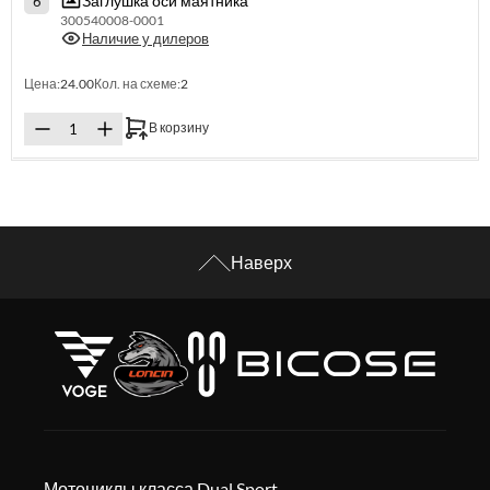
Заглушка оси маятника
6
300540008-0001
Наличие у дилеров
Цена:
24.00
Кол. на схеме:
2
В корзину
Наверх
Мотоциклы класса Dual Sport