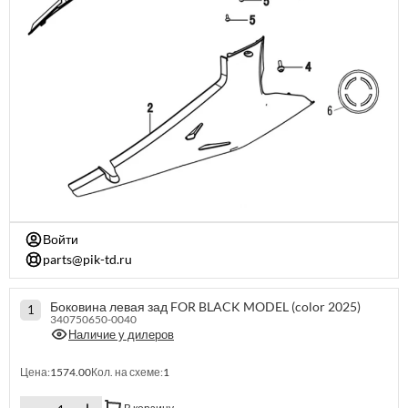
Войти
parts@pik-td.ru
Боковина левая зад FOR BLACK MODEL (color 2025)
1
340750650-0040
Наличие у дилеров
Цена:
1574.00
Кол. на схеме:
1