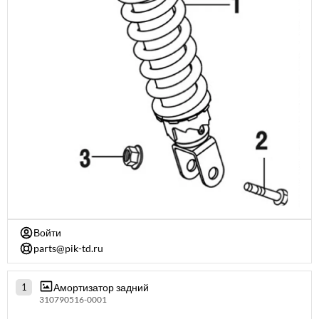
Войти
parts@pik-td.ru
Амортизатор задний
1
310790516-0001