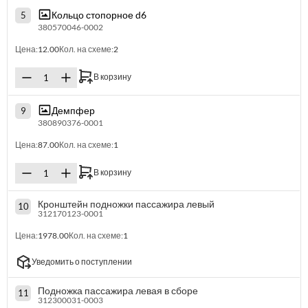
Кольцо стопорное d6
5
380570046-0002
Цена:
12.00
Кол. на схеме:
2
В корзину
Демпфер
9
380890376-0001
Цена:
87.00
Кол. на схеме:
1
В корзину
Кронштейн подножки пассажира левый
10
312170123-0001
Цена:
1978.00
Кол. на схеме:
1
Уведомить о поступлении
Подножка пассажира левая в сборе
11
312300031-0003