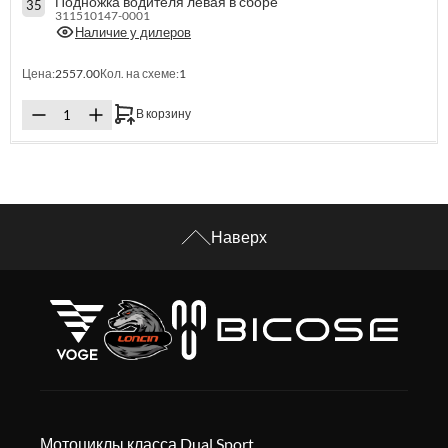
Подножка водителя левая в сборе
35
311510147-0001
Наличие у дилеров
Цена:
2557.00
Кол. на схеме:
1
В корзину
Наверх
Мотоциклы класса Dual Sport