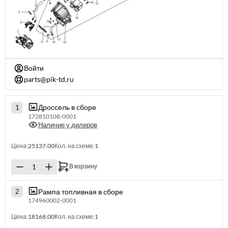
Войти
parts@pik-td.ru
Дроссель в сборе
1
172810108-0001
Наличие у дилеров
Цена:
25137.00
Кол. на схеме:
1
В корзину
Рампа топливная в сборе
2
174960002-0001
Цена:
18168.00
Кол. на схеме:
1