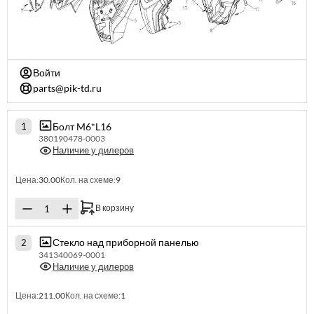
Войти
parts@pik-td.ru
Болт M6*L16
1
380190478-0003
Наличие у дилеров
Цена:
30.00
Кол. на схеме:
9
В корзину
Стекло над приборной панелью
2
341340069-0001
Наличие у дилеров
Цена:
211.00
Кол. на схеме:
1