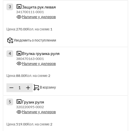
Защита рук левая
3
341700111-0001
Наличие у дилеров
Цена:
270.00
Кол. на схеме:
1
Уведомить о поступлении
Втулка грузика руля
4
380470163-0001
Наличие у дилеров
Цена:
88.00
Кол. на схеме:
2
В корзину
Грузик руля
5
320220095-0002
Наличие у дилеров
Цена:
519.00
Кол. на схеме:
2