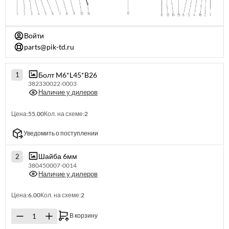
Войти
parts@pik-td.ru
Болт M6*L45*B26
1
382330022-0003
Наличие у дилеров
Цена:
55.00
Кол. на схеме:
2
Уведомить о поступлении
Шайба 6мм
2
380450007-0014
Наличие у дилеров
Цена:
6.00
Кол. на схеме:
2
В корзину