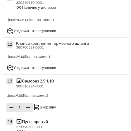
320240610-0001
Наличие у дилеров
Цена:
1068.00
Кол. на схеме:
1
Уведомить о поступлении
Клипса крепления тормозного шланга
12
380900329-0001
Цена:
29.00
Кол. на схеме:
1
Уведомить о поступлении
Саморез 2.5*L10
13
380310224-0001
Цена:
9.00
Кол. на схеме:
2
В корзину
Пульт правый
14
271590603-0001