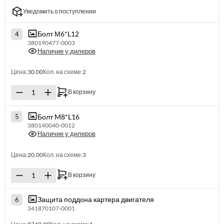
Уведомить о поступлении
Болт М6*L12
4
380190477-0003
Наличие у дилеров
Цена:
30.00
Кол. на схеме:
2
В корзину
Болт M8*L16
5
380140040-0012
Наличие у дилеров
Цена:
20.00
Кол. на схеме:
3
В корзину
Защита поддона картера двигателя
6
341870107-0001