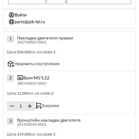
Войти
parts@pik-td.ru
Накладка двигателя правая
1
343730002-0001
Цена:
504.00
Кол. на схеме:
1
Уведомить о поступлении
Болт M5*L12
2
380190037-0007
Цена:
12.00
Кол. на схеме:
2
В корзину
Кронштейн накладки двигателя
3
341920044-0001
Цена:
159.00
Кол. на схеме:
1