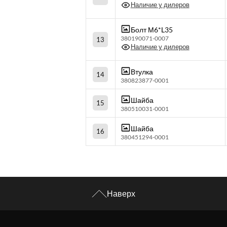
Наличие у дилеров
Болт М6*L35
380190071-0007
13
Наличие у дилеров
Втулка
14
380823877-0001
Шайба
15
380510031-0001
Шайба
16
380451294-0001
Наверх