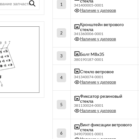
стекла
1
341400005-0001
Наличие у дилеров
Кронштейн ветрового
стекла
2
341360006-0001
Наличие у дилеров
Болт M8x35
3
380190187-0001
Стекло ветровое
341340074-0001
4
Наличие у дилеров
Фиксатор резиновый
стекла
5
381130024-0001
Наличие у дилеров
Винт фиксации ветрового
стекла
6
349070001-0001