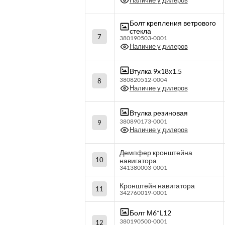
Наличие у дилеров
Болт крепления ветрового
стекла
7
380190503-0001
Наличие у дилеров
Втулка 9х18х1.5
380820512-0004
8
Наличие у дилеров
Втулка резиновая
380890173-0001
9
Наличие у дилеров
Демпфер кронштейна
10
навигатора
341380003-0001
Кронштейн навигатора
11
342760019-0001
Болт М6*L12
380190500-0001
12