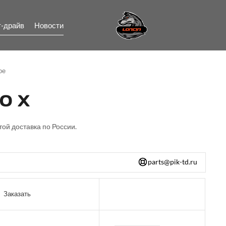
т-драйв
Новости
ое
0 X
той доставка по России.
parts@pik-td.ru
Заказать