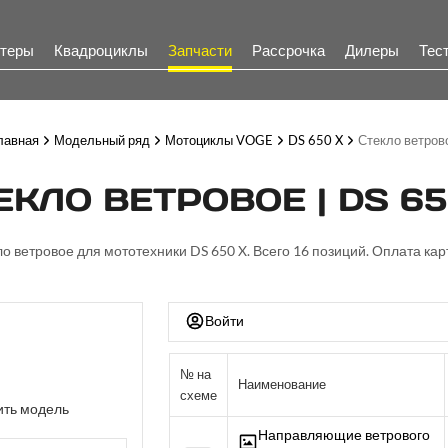
теры
Квадроциклы
Запчасти
Рассрочка
Дилеры
Тес
лавная
Модельный ряд
Мотоциклы VOGE
DS 650 X
Стекло ветров
ЕКЛО ВЕТРОВОЕ | DS 65
ло ветровое для мототехники DS 650 X. Всего 16 позиций. Оплата кар
Войти
№ на
Наименование
схеме
ть модель
Направляющие ветрового