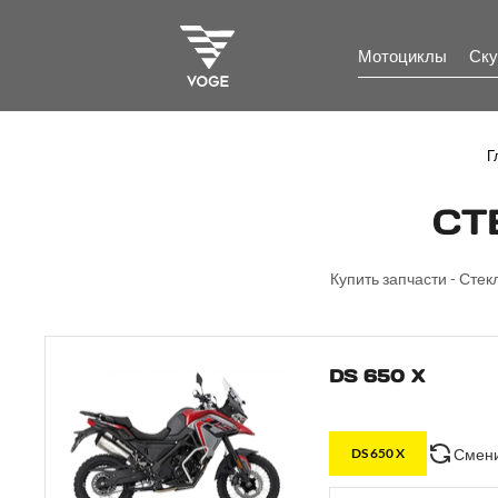
Мотоциклы
Ску
Г
СТ
Купить запчасти - Стек
DS 650 X
Смени
DS 650 X