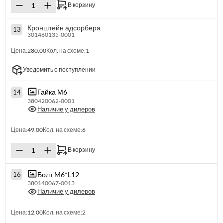
В корзину
Кронштейн адсорбера
13
301460135-0001
Цена:
280.00
Кол. на схеме:
1
Уведомить о поступлении
Гайка М6
14
380420062-0001
Наличие у дилеров
Цена:
49.00
Кол. на схеме:
6
В корзину
Болт M6*L12
16
380140067-0013
Наличие у дилеров
Цена:
12.00
Кол. на схеме:
2