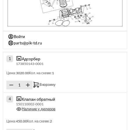
Войти
parts@pik-td.ru
Адсорбер
1
173850143-0001
Цена:
3020.00
Кол. на схеме:
1
В корзину
Клапан обратный
4
150110002-0001
Наличие у дилеров
Цена:
450.00
Кол. на схеме:
2