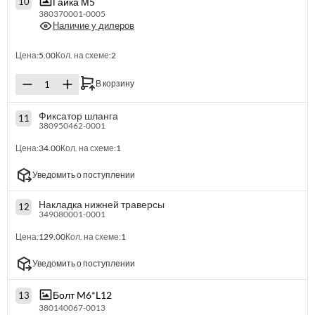
Гайка М5
10
380370001-0005
Наличие у дилеров
Цена:
5.00
Кол. на схеме:
2
В корзину
Фиксатор шланга
11
380950462-0001
Цена:
34.00
Кол. на схеме:
1
Уведомить о поступлении
Накладка нижней траверсы
12
349080001-0001
Цена:
129.00
Кол. на схеме:
1
Уведомить о поступлении
Болт M6*L12
13
380140067-0013