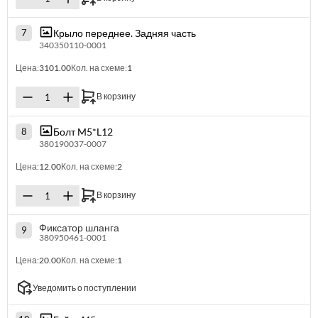
Крыло переднее. Задняя часть
7
340350110-0001
Цена:
3101.00
Кол. на схеме:
1
В корзину
Болт M5*L12
8
380190037-0007
Цена:
12.00
Кол. на схеме:
2
В корзину
Фиксатор шланга
9
380950461-0001
Цена:
20.00
Кол. на схеме:
1
Уведомить о поступлении