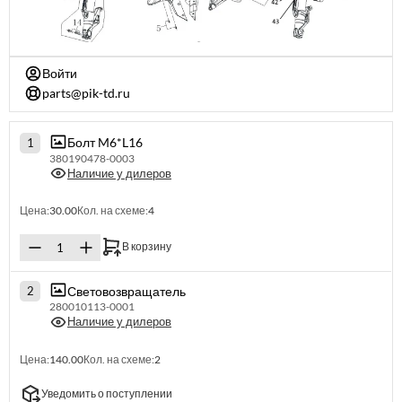
Войти
parts@pik-td.ru
Болт M6*L16
1
380190478-0003
Наличие у дилеров
Цена:
30.00
Кол. на схеме:
4
В корзину
Световозвращатель
2
280010113-0001
Наличие у дилеров
Цена:
140.00
Кол. на схеме:
2
Уведомить о поступлении