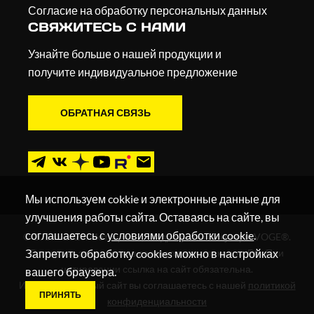
Согласие на обработку персональных данных
СВЯЖИТЕСЬ С НАМИ
Узнайте больше о нашей продукции и
получите индивидуальное предложение
ОБРАТНАЯ СВЯЗЬ
Мы используем cokkie и электронные данные для
улучшения работы сайта. Оставаясь на сайте, вы
соглашаетесь с
условиями обработки cookie
.
© 2019 - 2026. Мотоциклы, квадроциклы и скутеры VOGE®.
Запретить обработку cookies можно в настройках
Все права защищены в соответствии с законом РФ. При
цитировании ссылка на сайт обязательна.
вашего браузера.
Используя данный сайт вы соглашаетесь с нашей
политикой
ПРИНЯТЬ
конфиденциальности