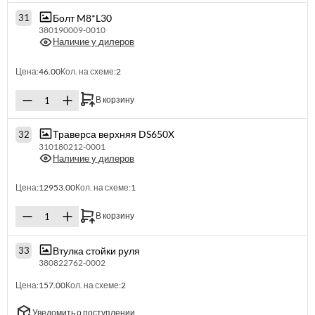
Болт M8*L30
31
380190009-0010
Наличие у дилеров
Цена:
46.00
Кол. на схеме:
2
В корзину
Траверса верхняя DS650X
32
310180212-0001
Наличие у дилеров
Цена:
12953.00
Кол. на схеме:
1
В корзину
Втулка стойки руля
33
380822762-0002
Цена:
157.00
Кол. на схеме:
2
Уведомить о поступлении