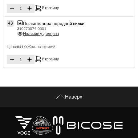
В корзину
Пыльник пера передней вилки
43
310570074-0001
Наличие у дилеров
Цена:
841.00
Кол. на схеме:
2
В корзину
Наверх