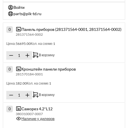
Войти
parts@pik-td.ru
Панель приборов (281371564-0001, 281371564-0002)
0
281371564-0002
Цена:
56695.00
Кол. на схеме:
1
В корзину
Кронштейн панели приборов
0
281570184-0001
Цена:
182.00
Кол. на схеме:
1
В корзину
Саморез 4.2*L12
0
380310007-0007
Наличие у дилеров