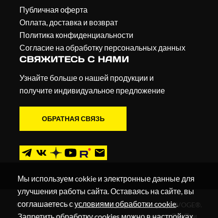
Публичная оферта
Оплата, доставка и возврат
Политика конфиденциальности
Согласие на обработку персональных данных
СВЯЖИТЕСЬ С НАМИ
Узнайте больше о нашей продукции и
получите индивидуальное предложение
ОБРАТНАЯ СВЯЗЬ
Мы используем cokkie и электронные данные для
улучшения работы сайта. Оставаясь на сайте, вы
соглашаетесь с
условиями обработки cookie
.
© 2019 - 2026. Мотоциклы, квадроциклы и скутеры VOGE®.
Запретить обработку cookies можно в настройках
Все права защищены в соответствии с законом РФ. При