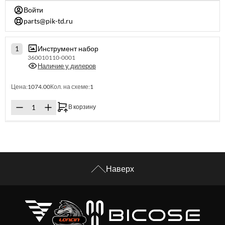
Войти
parts@pik-td.ru
Инструмент набор
1
360010110-0001
Наличие у дилеров
Цена:
1074.00
Кол. на схеме:
1
В корзину
Наверх