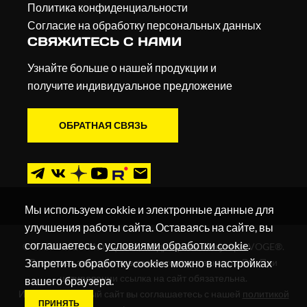
Политика конфиденциальности
Согласие на обработку персональных данных
СВЯЖИТЕСЬ С НАМИ
Узнайте больше о нашей продукции и
получите индивидуальное предложение
ОБРАТНАЯ СВЯЗЬ
Мы используем cokkie и электронные данные для
улучшения работы сайта. Оставаясь на сайте, вы
соглашаетесь с
условиями обработки cookie
.
© 2019 - 2026. Мотоциклы, квадроциклы и скутеры VOGE®.
Запретить обработку cookies можно в настройках
Все права защищены в соответствии с законом РФ. При
цитировании ссылка на сайт обязательна.
вашего браузера.
Используя данный сайт вы соглашаетесь с нашей
политикой
ПРИНЯТЬ