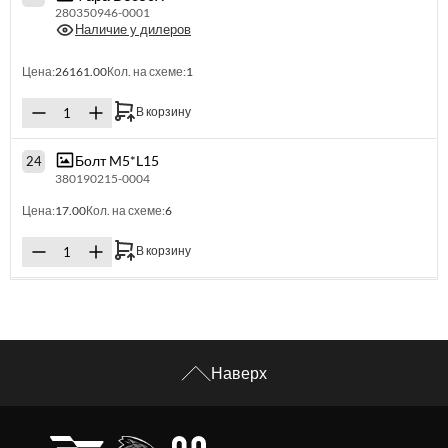
280350946-0001
Наличие у дилеров
Цена:
26161.00
Кол. на схеме:
1
В корзину
Болт M5*L15
24
380190215-0004
Цена:
17.00
Кол. на схеме:
6
В корзину
Наверх