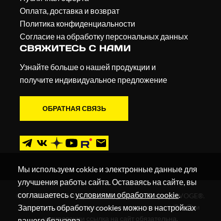
Оплата, доставка и возврат
Политика конфиденциальности
Согласие на обработку персональных данных
СВЯЖИТЕСЬ С НАМИ
Узнайте больше о нашей продукции и
получите индивидуальное предложение
ОБРАТНАЯ СВЯЗЬ
Мы используем cokkie и электронные данные для
улучшения работы сайта. Оставаясь на сайте, вы
соглашаетесь с
условиями обработки cookie
.
© 2019 - 2026. Мотоциклы, квадроциклы и скутеры VOGE®.
Запретить обработку cookies можно в настройках
Все права защищены в соответствии с законом РФ. При
цитировании ссылка на сайт обязательна.
вашего браузера.