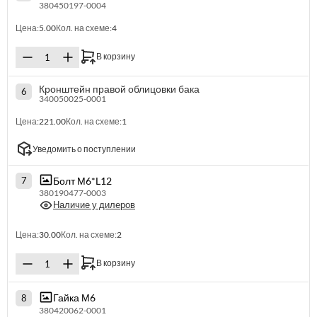
380450197-0004
Цена:
5.00
Кол. на схеме:
4
В корзину
Кронштейн правой облицовки бака
6
340050025-0001
Цена:
221.00
Кол. на схеме:
1
Уведомить о поступлении
Болт М6*L12
7
380190477-0003
Наличие у дилеров
Цена:
30.00
Кол. на схеме:
2
В корзину
Гайка М6
8
380420062-0001