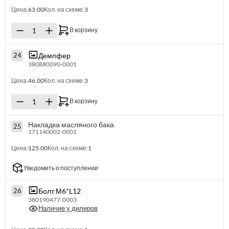
Цена:
63.00
Кол. на схеме:
3
В корзину
Демпфер
24
380880090-0001
Цена:
46.00
Кол. на схеме:
3
В корзину
Накладка масляного бака
25
171140002-0001
Цена:
125.00
Кол. на схеме:
1
Уведомить о поступлении
Болт М6*L12
26
380190477-0003
Наличие у дилеров