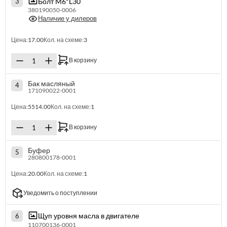
Болт M6*L30
3
380190050-0006
Наличие у дилеров
Цена:
17.00
Кол. на схеме:
3
В корзину
Бак масляный
4
171090022-0001
Цена:
5514.00
Кол. на схеме:
1
В корзину
Буфер
5
280800178-0001
Цена:
20.00
Кол. на схеме:
1
Уведомить о поступлении
Щуп уровня масла в двигателе
6
110700136-0001