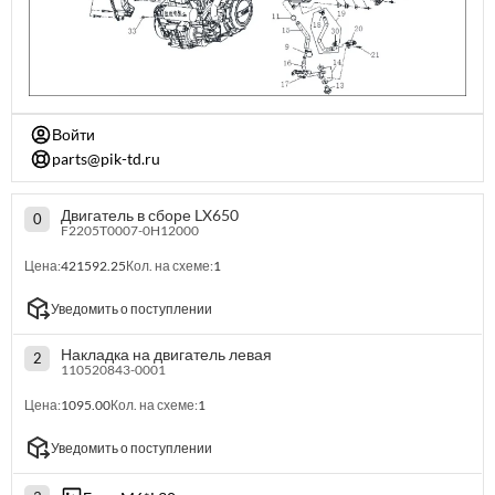
Войти
parts@pik-td.ru
Двигатель в сборе LX650
0
F2205T0007-0H12000
Цена:
421592.25
Кол. на схеме:
1
Уведомить о поступлении
Накладка на двигатель левая
2
110520843-0001
Цена:
1095.00
Кол. на схеме:
1
Уведомить о поступлении