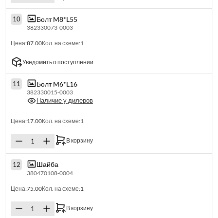
Болт M8*L55
10
382330073-0003
Цена:
87.00
Кол. на схеме:
1
Уведомить о поступлении
Болт M6*L16
11
382330015-0003
Наличие у дилеров
Цена:
17.00
Кол. на схеме:
1
В корзину
Шайба
12
380470108-0004
Цена:
75.00
Кол. на схеме:
1
В корзину