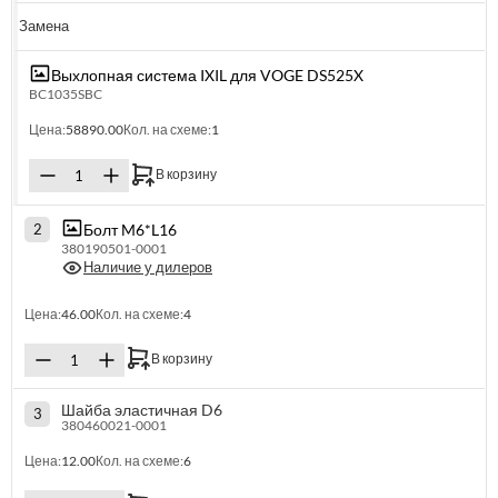
Замена
Выхлопная система IXIL для VOGE DS525X
BC1035SBC
Цена:
58890.00
Кол. на схеме:
1
В корзину
Болт M6*L16
2
380190501-0001
Наличие у дилеров
Цена:
46.00
Кол. на схеме:
4
В корзину
Шайба эластичная D6
3
380460021-0001
Цена:
12.00
Кол. на схеме:
6