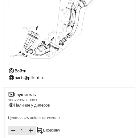
Войти
parts@pik-td.ru
Глушитель
180720367-0001
Наличие у дилеров
Цена:
36376.00
Кол. на схеме:
1
В корзину