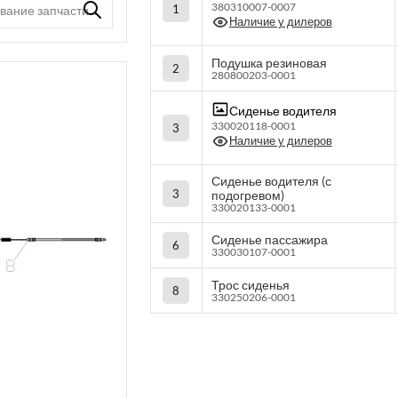
380310007-0007
1
Наличие у дилеров
Подушка резиновая
2
280800203-0001
Сиденье водителя
330020118-0001
3
Наличие у дилеров
Сиденье водителя (с
3
подогревом)
330020133-0001
Сиденье пассажира
6
330030107-0001
Трос сиденья
8
330250206-0001