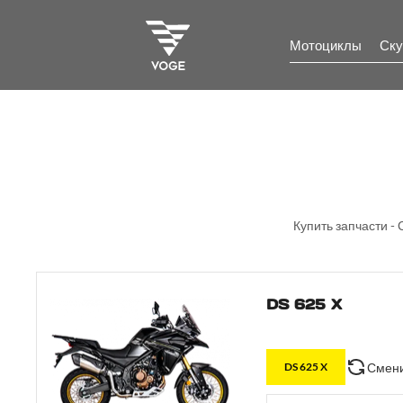
Мотоциклы
Ску
Купить запчасти -
DS 625 X
Смени
DS 625 X