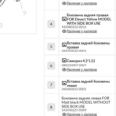
Наличие у дилеров
Боковина задняя правая
FOR Desert Yellow MODEL
WITH SIDE BOX USE
4
342080222-0012
Наличие у дилеров
Вставка задней боковины
5
правая
342090022-0001
Саморез 4.2*L12
380310007-0007
6
Наличие у дилеров
Вставка задней боковины
7
левая
342060022-0001
Боковина задняя левая FOR
Matt black MODEL WITHOUT
SIDE BOX USE
8
342040227-0009
Наличие у дилеров