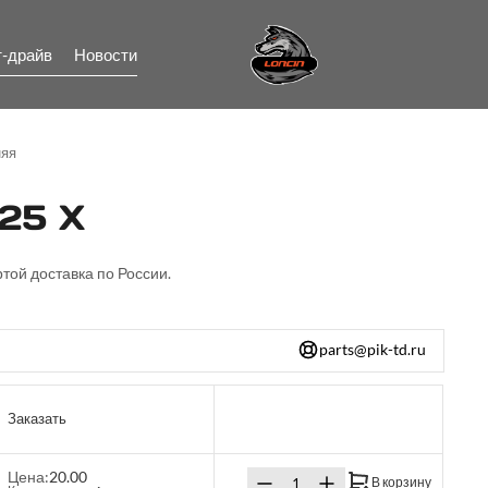
т-драйв
Новости
няя
25 X
ртой доставка по России.
parts@pik-td.ru
Заказать
Цена:
20.00
В корзину