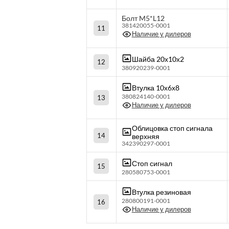
Болт M5*L12
381420055-0001
11
Наличие у дилеров
Шайба 20х10х2
12
380920239-0001
Втулка 10х6х8
380824140-0001
13
Наличие у дилеров
Облицовка стоп сигнала
14
верхняя
342390297-0001
Стоп сигнал
15
280580753-0001
Втулка резиновая
280800191-0001
16
Наличие у дилеров