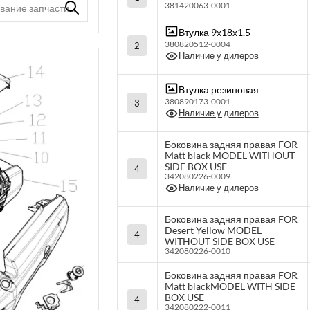
381420063-0001
Втулка 9х18х1.5
380820512-0004
2
Наличие у дилеров
Втулка резиновая
380890173-0001
3
Наличие у дилеров
Боковина задняя правая FOR
Matt black MODEL WITHOUT
SIDE BOX USE
4
342080226-0009
Наличие у дилеров
Боковина задняя правая FOR
Desert Yellow MODEL
4
WITHOUT SIDE BOX USE
342080226-0010
Боковина задняя правая FOR
Matt blackMODEL WITH SIDE
BOX USE
4
342080222-0011