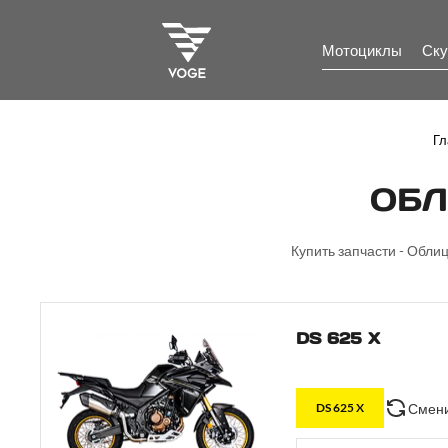
Мотоциклы
Ску
Гл
ОБЛ
Купить запчасти - Облиц
DS 625 X
Смени
DS 625 X