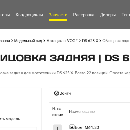
теры
Квадроциклы
Запчасти
Рассрочка
Дилеры
Тес
авная
Модельный ряд
Мотоциклы VOGE
DS 625 X
Облицовка зад
ИЦОВКА ЗАДНЯЯ | DS 6
овка задняя для мототехники DS 625 X. Всего 22 позиций. Оплата ка
Войти
№ на
Наименование
схеме
ть модель
Болт М6*L20
1