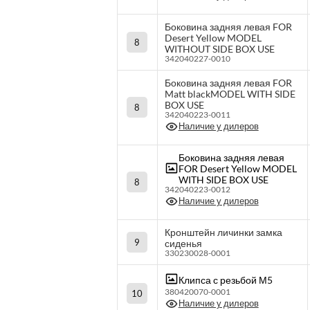
Боковина задняя левая FOR
Desert Yellow MODEL
8
WITHOUT SIDE BOX USE
342040227-0010
Боковина задняя левая FOR
Matt blackMODEL WITH SIDE
BOX USE
8
342040223-0011
Наличие у дилеров
Боковина задняя левая
FOR Desert Yellow MODEL
WITH SIDE BOX USE
8
342040223-0012
Наличие у дилеров
Кронштейн личинки замка
9
сиденья
330230028-0001
Клипса с резьбой М5
380420070-0001
10
Наличие у дилеров