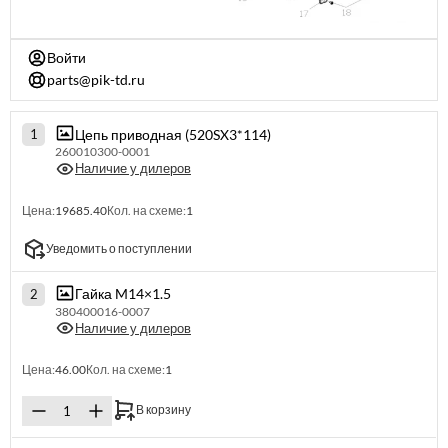
Войти
parts@pik-td.ru
Цепь приводная (520SX3*114)
1
260010300-0001
Наличие у дилеров
Цена:
19685.40
Кол. на схеме:
1
Уведомить о поступлении
Гайка M14×1.5
2
380400016-0007
Наличие у дилеров
Цена:
46.00
Кол. на схеме:
1
В корзину