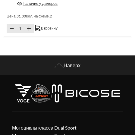
Наличие у дилеров
Цена:
31.00
Кол. на схеме:
2
В корзину
Наверх
Мотоциклы класса Dual Sport