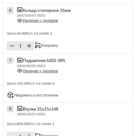
Кольцо стопорное 35мм
6
380550047-0001
Наличие у дилеров
Цена:
66.00
Кол. на схеме:
1
В корзину
Подшипник 6202-2RS
7
380630030-0001
Наличие у дилеров
Цена:
145.00
Кол. на схеме:
2
Уведомить о поступлении
Втулка 25х15х148
8
380823655-0001
Цена:
850.00
Кол. на схеме:
1
В корзину