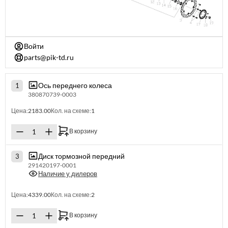
Войти
parts@pik-td.ru
Ось переднего колеса
1
380870739-0003
Цена:
2183.00
Кол. на схеме:
1
В корзину
Диск тормозной передний
3
291420197-0001
Наличие у дилеров
Цена:
4339.00
Кол. на схеме:
2
В корзину