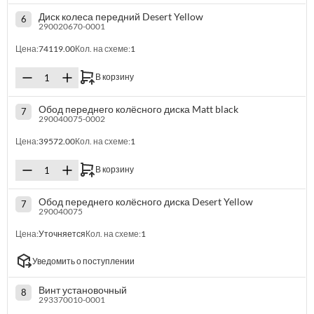
Диск колеса передний Desert Yellow
6
290020670-0001
Цена:
74119.00
Кол. на схеме:
1
В корзину
Обод переднего колёсного диска Matt black
7
290040075-0002
Цена:
39572.00
Кол. на схеме:
1
В корзину
Обод переднего колёсного диска Desert Yellow
7
290040075
Цена:
Уточняется
Кол. на схеме:
1
Уведомить о поступлении
Винт установочный
8
293370010-0001