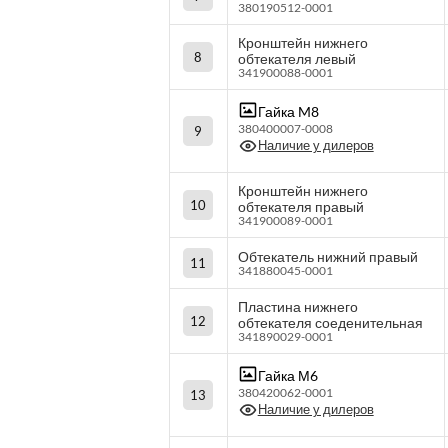
380190512-0001
Кронштейн нижнего
8
обтекателя левый
341900088-0001
Гайка M8
380400007-0008
9
Наличие у дилеров
Кронштейн нижнего
10
обтекателя правый
341900089-0001
Обтекатель нижний правый
11
341880045-0001
Пластина нижнего
12
обтекателя соеденительная
341890029-0001
Гайка М6
380420062-0001
13
Наличие у дилеров