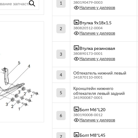
380190479-0003
1
Наличие у дилеров
Втулка 9х18х1.5
380820512-0004
2
Наличие у дилеров
Втулка резиновая
380890173-0001
3
Наличие у дилеров
Обтекатель нижний левый
4
341870110-0001
Кронштейн нижнего
5
обтекателя левый задний
341900087-0001
Болт M6*L20
380190008-0012
6
Наличие у дилеров
Болт M8*L45
7