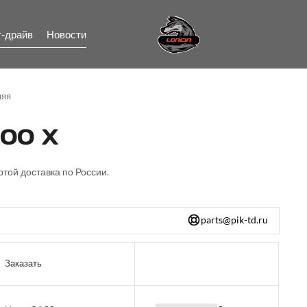
т-драйв
Новости
няя
00 X
ртой доставка по России.
parts@pik-td.ru
Заказать