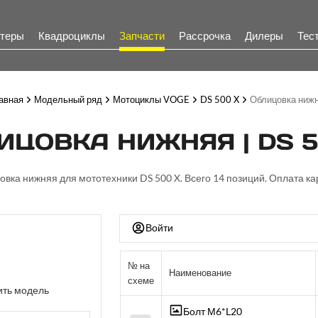
теры
Квадроциклы
Запчасти
Рассрочка
Дилеры
Тес
авная
Модельный ряд
Мотоциклы VOGE
DS 500 X
Облицовка ниж
ИЦОВКА НИЖНЯЯ | DS 5
овка нижняя для мототехники DS 500 X. Всего 14 позиций. Оплата ка
Войти
№ на
Наименование
схеме
ть модель
Болт М6*L20