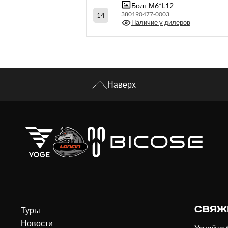
Болт М6*L12
380190477-0003
14
Наличие у дилеров
Наверх
СВЯЖ
Туры
Новости