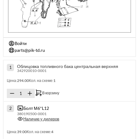
Войти
parts@pik-td.ru
Облицовка топливного бака центральная верхняя
1
342920010-0001
Цена:
294.00
Кол. на схеме:
1
В корзину
Болт М6*L12
2
380190500-0001
Наличие у дилеров
Цена:
39.00
Кол. на схеме:
4