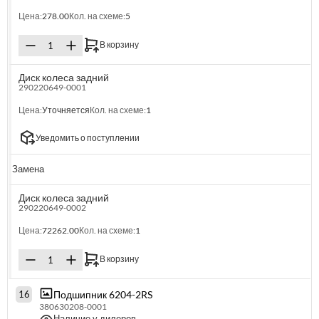
Цена:
278.00
Кол. на схеме:
5
В корзину
Диск колеса задний
290220649-0001
Цена:
Уточняется
Кол. на схеме:
1
Уведомить о поступлении
Замена
Диск колеса задний
290220649-0002
Цена:
72262.00
Кол. на схеме:
1
В корзину
Подшипник 6204-2RS
16
380630208-0001
Наличие у дилеров