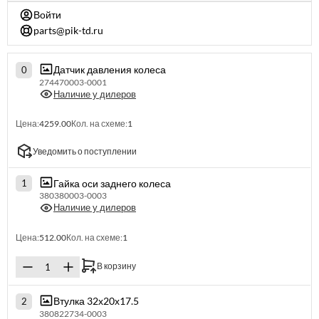
Войти
parts@pik-td.ru
Датчик давления колеса
0
274470003-0001
Наличие у дилеров
Цена:
4259.00
Кол. на схеме:
1
Уведомить о поступлении
Гайка оси заднего колеса
1
380380003-0003
Наличие у дилеров
Цена:
512.00
Кол. на схеме:
1
В корзину
Втулка 32х20х17.5
2
380822734-0003