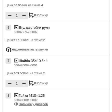
Цена:
88.00
Кол. на схеме:
4
В корзину
Втулка стойки руля
6
380822762-0002
Цена:
157.00
Кол. на схеме:
2
Уведомить о поступлении
Шайба 35×10.5×4
7
380470084-0001
Цена:
109.00
Кол. на схеме:
2
В корзину
Гайка M10×1.25
8
380400001-0009
Наличие у дилеров