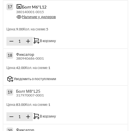
Болт M6*L12
17
380140001-0015
Наличие у дилеров
Цена:
9.00
Кол. на схеме:
5
В корзину
Фиксатор
18
380940686-0001
Цена:
42.00
Кол. на схеме:
1
Уведомить о поступлении
Болт М8*L25
19
317970007-0001
Цена:
83.00
Кол. на схеме:
1
В корзину
Фиксатор
20